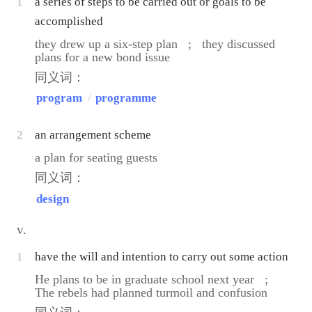
1
a series of steps to be carried out or goals to be
accomplished
they drew up a six-step plan ;
they discussed
plans for a new bond issue
同义词：
program
/
programme
2
an arrangement scheme
a plan for seating guests
同义词：
design
v.
1
have the will and intention to carry out some action
He plans to be in graduate school next year ;
The rebels had planned turmoil and confusion