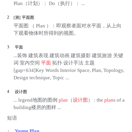
Plan（计划）： Do（执行）： ...
2
[测]
平面图
平面图 （ Plan ）：即观察者面对水平面，从上向
下观看物体时所得到的视图。
3
平面
...装饰 建筑表现 建筑动画 建筑摄影 建筑旅游 关键
词 室内空间
平面
拓扑 设计手法 主题
[gap=634]Key Words Interior Space, Plan, Topology,
Design technique, Topic ...
4
设计图
... legend地图的图例
plan
（
设计图
） : the
plan
s of a
building楼房的图样 ...
短语
Young Plan
1