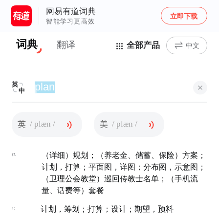
网易有道词典
立即下载
智能学习更高效
词典
翻译
全部产品
中文
英
中
/ plæn /
/ plæn /
英
美
n.
（详细）规划；（养老金、储蓄、保险）方案；
计划，打算；平面图，详图；分布图，示意图；
（卫理公会教堂）巡回传教士名单；（手机流
量、话费等）套餐
v.
计划，筹划；打算；设计；期望，预料