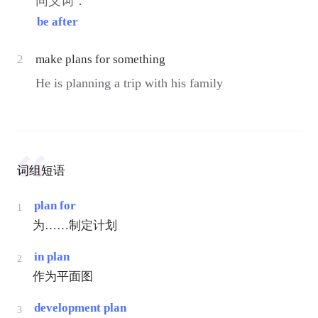
同义词：
be after
2
make plans for something
He is planning a trip with his family
词组短语
plan for
1
为……制定计划
in plan
2
作为平面图
development plan
3