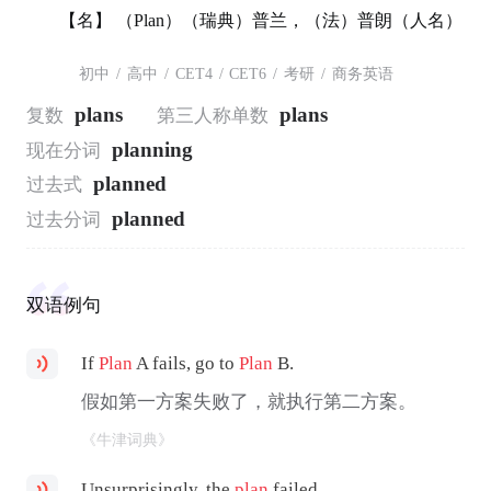
【名】 （Plan）（瑞典）普兰，（法）普朗（人名）
初中
/
高中
/
CET4
/
CET6
/
考研
/
商务英语
plans
plans
复数
第三人称单数
planning
现在分词
planned
过去式
planned
过去分词
双语例句
If
Plan
A fails, go to
Plan
B.
假如第一方案失败了，就执行第二方案。
《牛津词典》
Unsurprisingly, the
plan
failed.