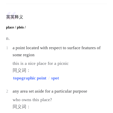
英英释义
place
/ pleis /
n.
1
a point located with respect to surface features of
some region
this is a nice place for a picnic
同义词：
topographic point
/
spot
2
any area set aside for a particular purpose
who owns this place?
同义词：