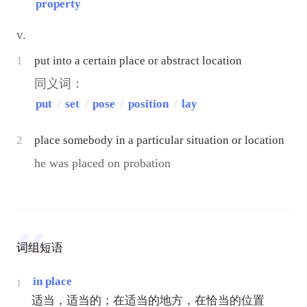
property
v.
1
put into a certain place or abstract location
同义词：
put
/
set
/
pose
/
position
/
lay
2
place somebody in a particular situation or location
he was placed on probation
词组短语
in place
1
适当，适当的；在适当的地方，在恰当的位置