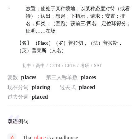
v.
放置；使处于某种境地；以某种态度对待（或看
待）；认出，想起；下指示，请求；安置；排
名，归类；（赛跑）获前三/四名；定位球得分；
证明……在场
【名】 （Place）（罗）普拉切，（法）普拉斯，
（英）普莱斯（人名）
初中
/
高中
/
CET4
/
CET6
/
考研
/
SAT
places
places
复数
第三人称单数
placing
placed
现在分词
过去式
placed
过去分词
双语例句
That
place
is a madhouse.