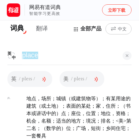
网易有道词典
立即下载
智能学习更高效
词典
翻译
全部产品
中文
英
中
/ pleɪs /
/ pleɪs /
英
美
n.
地点，场所；城镇（或建筑物等）；有某用途的
建筑（或土地）；表面的某处；家，住所；（书
本或讲话中的）点；座位，位置；地位，资格；
机会，名额；适当的地方；境况；排名；<美>第
二名；（数学的）位；广场，短街；乡间住宅；
一套餐具