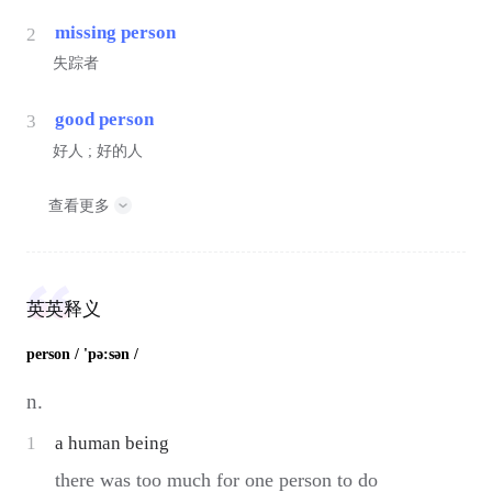
missing person
2
失踪者
good person
3
好人 ; 好的人
查看更多
英英释义
person
/ 'pə:sən /
n.
1
a human being
there was too much for one person to do