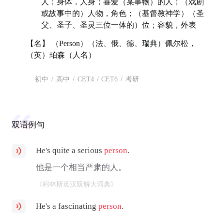
人；身体，人身；喜爱（某事物）的人；（戏剧
或故事中的）人物，角色；（基督教神学）（圣
父、圣子、圣灵三位一体的）位；容貌，外表
【名】 （Person）（法、俄、德、瑞典）佩尔松，
（英）珀森（人名）
初中
/
高中
/
CET4
/
CET6
/
考研
双语例句
He's quite a serious
person
.
他是一个相当严肃的人。
《柯林斯英汉双解大词典》
He's a fascinating
person
.