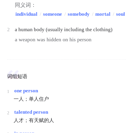
同义词：
individual
/
someone
/
somebody
/
mortal
/
soul
2
a human body (usually including the clothing)
a weapon was hidden on his person
词组短语
one person
1
一人；单人住户
talented person
2
人才；有天赋的人