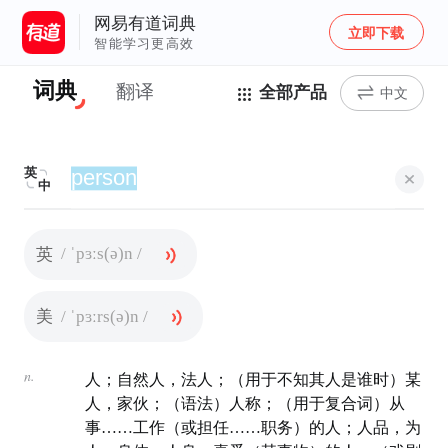
网易有道词典
立即下载
智能学习更高效
词典
翻译
全部产品
中文
英
中
/ ˈpɜːs(ə)n /
英
/ ˈpɜːrs(ə)n /
美
n.
人；自然人，法人；（用于不知其人是谁时）某
人，家伙；（语法）人称；（用于复合词）从
事……工作（或担任……职务）的人；人品，为