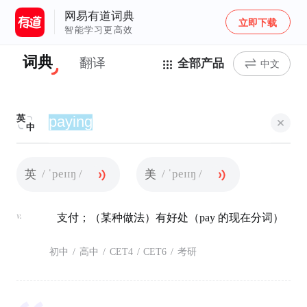
网易有道词典
立即下载
智能学习更高效
词典
翻译
全部产品
中文
英
中
/ ˈpeɪɪŋ /
/ ˈpeɪɪŋ /
英
美
v.
支付；（某种做法）有好处（pay 的现在分词）
初中
/
高中
/
CET4
/
CET6
/
考研