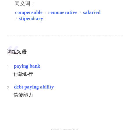
同义词：
compensable
/
remunerative
/
salaried
/
stipendiary
词组短语
paying bank
1
付款银行
debt paying ability
2
偿债能力