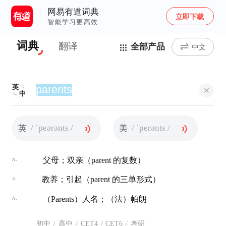
网易有道词典
立即下载
智能学习更高效
词典
翻译
全部产品
中文
英
中
/ ˈpeərənts /
/ ˈperənts /
英
美
n.
父母；双亲（parent 的复数）
v.
教养；引起（parent 的三单形式）
n.
（Parents）人名；（法）帕朗
初中
/
高中
/
CET4
/
CET6
/
考研