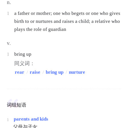
n.
1
a father or mother; one who begets or one who gives
birth to or nurtures and raises a child; a relative who
plays the role of guardian
v.
1
bring up
同义词：
rear
/
raise
/
bring up
/
nurture
词组短语
parents and kids
1
父母与子女