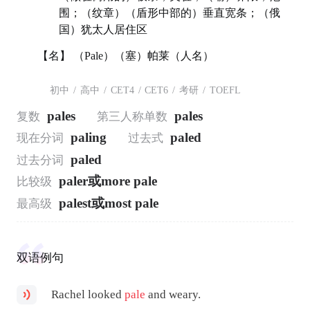
围；（纹章）（盾形中部的）垂直宽条；（俄
国）犹太人居住区
【名】 （Pale）（塞）帕莱（人名）
初中
/
高中
/
CET4
/
CET6
/
考研
/
TOEFL
pales
pales
复数
第三人称单数
paling
paled
现在分词
过去式
paled
过去分词
paler或more pale
比较级
palest或most pale
最高级
双语例句
Rachel looked
pale
and weary.