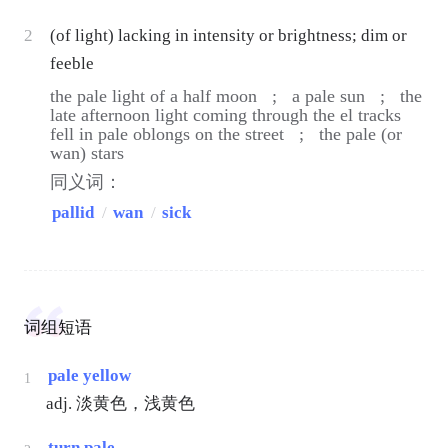
2
(of light) lacking in intensity or brightness; dim or
feeble
the pale light of a half moon ;
a pale sun ;
the
late afternoon light coming through the el tracks
fell in pale oblongs on the street ;
the pale (or
wan) stars
同义词：
pallid
/
wan
/
sick
词组短语
pale yellow
1
adj. 淡黄色，浅黄色
turn pale