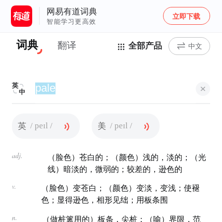
网易有道词典
立即下载
智能学习更高效
词典
翻译
全部产品
中文
英
中
/ peɪl /
/ peɪl /
英
美
adj.
（脸色）苍白的；（颜色）浅的，淡的；（光
线）暗淡的，微弱的；较差的，逊色的
v.
（脸色）变苍白；（颜色）变淡，变浅；使褪
色；显得逊色，相形见绌；用板条围
n.
（做桩篱用的）板条，尖桩；（喻）界限，范