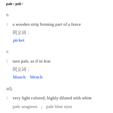
pale
/ peil /
n.
1
a wooden strip forming part of a fence
同义词：
picket
v.
1
turn pale, as if in fear
同义词：
blanch
/
blench
adj.
1
very light colored; highly diluted with white
pale seagreen ;
pale blue eyes