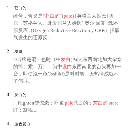
1
苍白的
绰号，含义是“
苍白的
”(
pale
) [英格兰人姓氏] 奥
尔、苏格兰人、北爱尔兰人姓氏] 奥尔 回复: 氧还
原反应（Oxygen Reductive Reaction，ORR）指氧
气发生的还原反...
2
发白
D当牌是混一色时（中
发白
(Pale)东西南北加大杂烩
的筒、索、万），为中
发白
东西南北的台头再加一
台，即使混一色(Isshiki)是对对胡，无热情成就不
了伟业。
3
灰白的
... frighten使惊恐；吓唬
pale
苍白的；
灰白的
stare
盯；凝视 ...
4
脸色发白