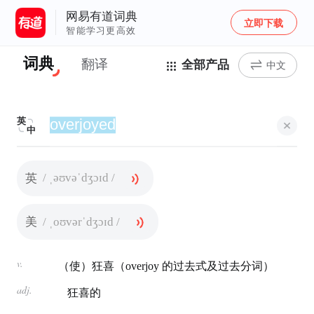
网易有道词典
立即下载
智能学习更高效
词典
翻译
全部产品
中文
英
中
/ ˌəʊvəˈdʒɔɪd /
英
/ ˌoʊvərˈdʒɔɪd /
美
v.
（使）狂喜（overjoy 的过去式及过去分词）
adj.
狂喜的