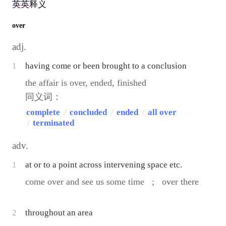
英英释义
over
adj.
1
having come or been brought to a conclusion
the affair is over, ended, finished
同义词：
complete
/
concluded
/
ended
/
all over
/
terminated
adv.
1
at or to a point across intervening space etc.
come over and see us some time ;
over there
2
throughout an area