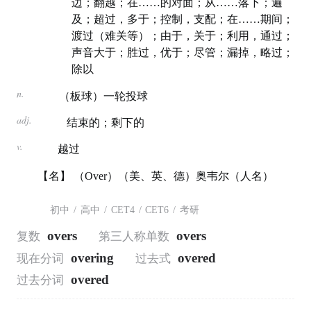
边；翻越；在……的对面；从……落下；遍
及；超过，多于；控制，支配；在……期间；
渡过（难关等）；由于，关于；利用，通过；
声音大于；胜过，优于；尽管；漏掉，略过；
除以
n.
（板球）一轮投球
adj.
结束的；剩下的
v.
越过
【名】 （Over）（美、英、德）奥韦尔（人名）
初中
/
高中
/
CET4
/
CET6
/
考研
overs
overs
复数
第三人称单数
overing
overed
现在分词
过去式
overed
过去分词