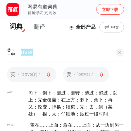
网易有道词典
立即下载
智能学习更高效
词典
翻译
全部产品
中文
英
中
/ ˈəʊvə(r) /
/ ˈoʊvər /
英
美
adv.
向下，倒下；翻过，翻转；越过；超过，以
上；完全覆盖；在上方；剩下，余下；再，
又；改变，掉换；结束，完；去，到（某
处）；很，太；仔细地；度过一段时间
prep.
盖在……上面；悬在……上面；从一边到另一