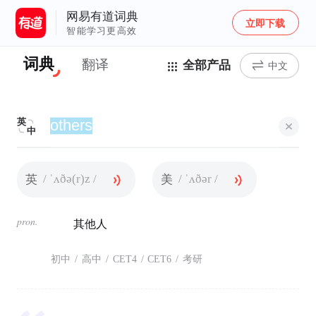
网易有道词典
立即下载
智能学习更高效
词典
翻译
全部产品
中文
英
中
/ ˈʌðə(r)z /
/ ˈʌðər /
英
美
pron.
其他人
初中
/
高中
/
CET4
/
CET6
/
考研