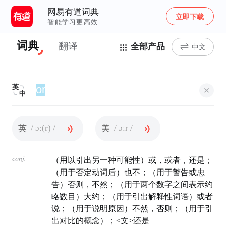
网易有道词典
立即下载
智能学习更高效
词典
翻译
全部产品
中文
英
中
/ ɔː(r) /
/ ɔːr /
英
美
conj.
（用以引出另一种可能性）或，或者，还是；
（用于否定动词后）也不；（用于警告或忠
告）否则，不然；（用于两个数字之间表示约
略数目）大约；（用于引出解释性词语）或者
说；（用于说明原因）不然，否则；（用于引
出对比的概念）；<文>还是