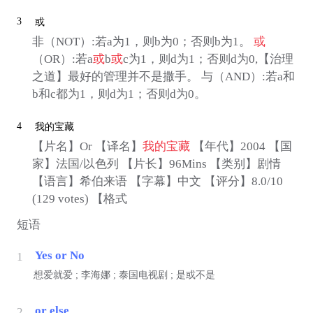
3
或
非（NOT）:若a为1，则b为0；否则b为1。
或
（OR）:若a
或
b
或
c为1，则d为1；否则d为0,【治理
之道】最好的管理并不是撒手。 与（AND）:若a和
b和c都为1，则d为1；否则d为0。
4
我的宝藏
【片名】Or 【译名】
我的宝藏
【年代】2004 【国
家】法国/以色列 【片长】96Mins 【类别】剧情
【语言】希伯来语 【字幕】中文 【评分】8.0/10
(129 votes) 【格式
短语
Yes or No
1
想爱就爱 ; 李海娜 ; 泰国电视剧 ; 是或不是
or else
2