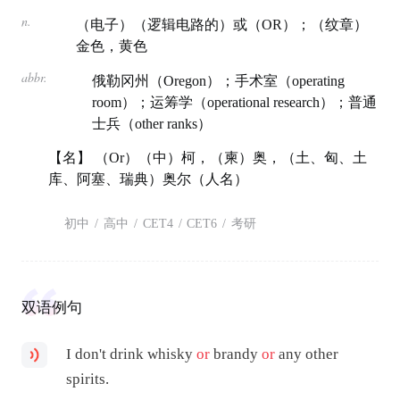
n.
（电子）（逻辑电路的）或（OR）；（纹章）
金色，黄色
abbr.
俄勒冈州（Oregon）；手术室（operating
room）；运筹学（operational research）；普通
士兵（other ranks）
【名】 （Or）（中）柯，（柬）奥，（土、匈、土
库、阿塞、瑞典）奥尔（人名）
初中
/
高中
/
CET4
/
CET6
/
考研
双语例句
I don't drink whisky
or
brandy
or
any other
spirits.