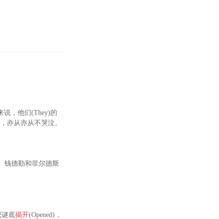
，他们(They)的
情，亦从亦从不哭泣。
内利、钱德勒和菲尔德斯
把谜底
揭开
(Opened)，