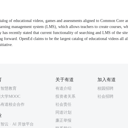
talog of educational videos, games and assessments aligned to Common Core an
 learning management system (LMS), which allows teachers to create courses, wh
has recently stated that current functionality of searching and LMS of the site 
ing forward. OpenEd claims to be the largest catalog of educational videos all
itiative.
育
关于有道
加入有道
道智慧教育
有道介绍
校园招聘
大学MOOC
投资者关系
社会招聘
易有道校企合作
社会责任
同道计划
业
廉正举报
智云 · AI 开放平台