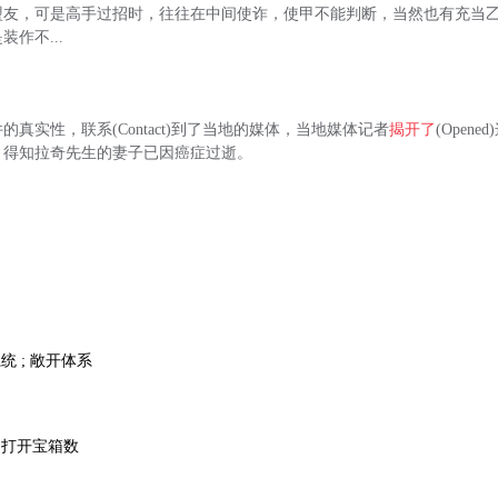
盟友，可是高手过招时，往往在中间使诈，使甲不能判断，当然也有充当
作不...
的真实性，联系(Contact)到了当地的媒体，当地媒体记者
揭开了
(Open
，得知拉奇先生的妻子已因癌症过逝。
统 ; 敞开体系
 打开宝箱数