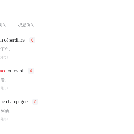
例句
权威例句
n of sardines.
沙丁鱼。
词典》
ned
outward.
开着。
词典》
me champagne.
香槟酒。
词典》