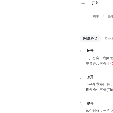
adj.
开的
初中
/
高
网络释义
专业
1
拉开
...、樊晓、鹿
差异并没有齐全
2
掀开
下半场竞赛已经
折柳飚中三分(T
3
揭开
这个时候，当务