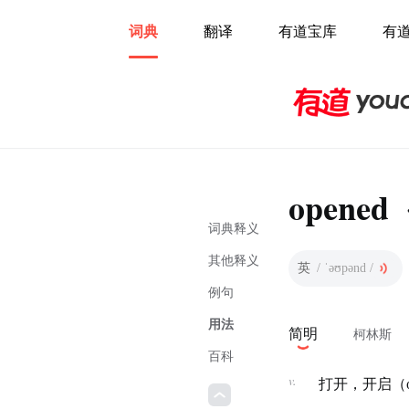
词典
翻译
有道宝库
有
opened
词典释义
其他释义
英
/ ˈəʊpənd /
例句
用法
简明
柯林斯
百科
v.
打开，开启（o