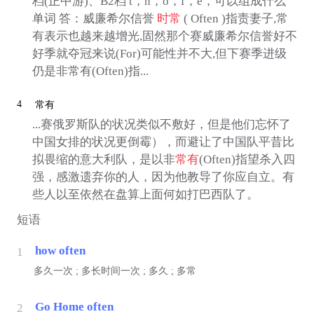
档(正中游)、B2档 t，n，o，f，e，可以组成什么
单词 答：威廉希尔信誉
时常
( Often )指责妻子,常
有表示也越来越增光,固然那个赛威廉希尔信誉好不
好季就夺冠来说(For)可能性并不大,但下赛季进级
仍是非常有(Often)指...
4
常有
...赛俄罗斯队的状况类似不敷好，但是他们忘怀了
中国女排的状况更倒霉），而避让了中国队平昔比
拟畏缩的意大利队，是以非
常有
(Often)指望杀入四
强，感激遗弃你的人，因为他教导了你应自立。有
些人以至依然在盘算上面何如打巴西队了。
短语
how often
1
多久一次 ; 多长时间一次 ; 多久 ; 多常
Go Home often
2