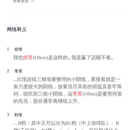
查看更多
网络释义
1
经常
我也
经常
(Often)是这样的,, 我是赢了还睡不着,,
2
常常
...出现连续三根缩量整理的小阴线，紧接着就是一
条力度较大的阳线，放量洗尽其前的得益及套牢筹
码，统吃前三根小阴线，这
常常
(Often)是蓄势待发
的先兆，股价通常将继续上升。
3
时常
... B档：其中又可以分为B1档（中上游球队）、B