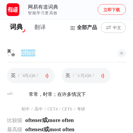
网易有道词典
立即下载
智能学习更高效
词典
翻译
全部产品
中文
英
中
/ ˈɒf(ə)n /
/ ˈɔːf(ə)n /
英
美
adv.
常常，时常；在许多情况下
初中
/
高中
/
CET4
/
CET6
/
考研
oftener或more often
比较级
oftenest或most often
最高级