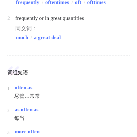
frequently
/
oftentimes
/
oft
/
ofttimes
2
frequently or in great quantities
同义词：
much
/
a great deal
词组短语
often as
1
尽管…常常
as often as
2
每当
more often
3