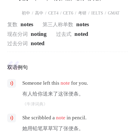
初中
/
高中
/
CET4
/
CET6
/
考研
/
IELTS
/
GMAT
notes
notes
复数
第三人称单数
noting
noted
现在分词
过去式
noted
过去分词
双语例句
Someone left this
note
for you.
有人给你送来了这张便条。
《牛津词典》
She scribbled a
note
in pencil.
她用铅笔草草写了张便条。