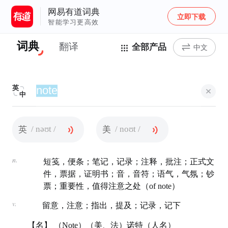
网易有道词典
立即下载
智能学习更高效
词典
翻译
全部产品
中文
英
中
/ nəʊt /
/ noʊt /
英
美
n.
短笺，便条；笔记，记录；注释，批注；正式文
件，票据，证明书；音，音符；语气，气氛；钞
票；重要性，值得注意之处（of note）
v.
留意，注意；指出，提及；记录，记下
【名】 （Note）（美、法）诺特（人名）