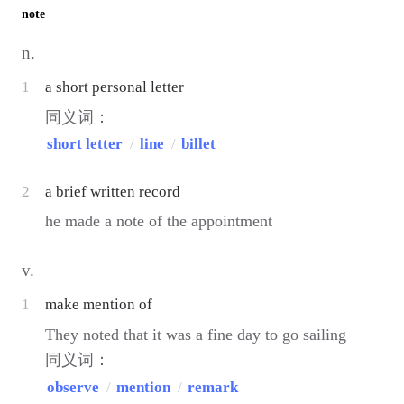
note
n.
1
a short personal letter
同义词：
short letter
/
line
/
billet
2
a brief written record
he made a note of the appointment
v.
1
make mention of
They noted that it was a fine day to go sailing
同义词：
observe
/
mention
/
remark