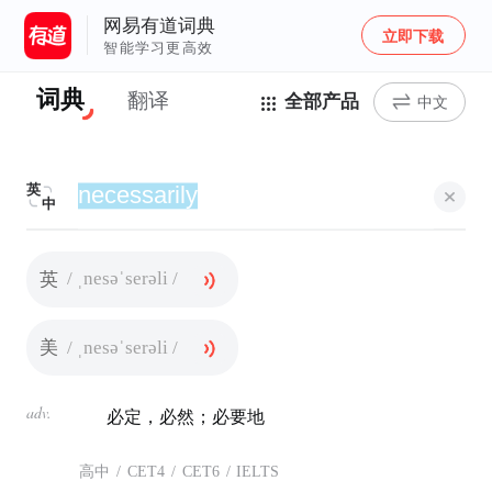
网易有道词典
立即下载
智能学习更高效
词典
翻译
全部产品
中文
英
中
/ ˌnesəˈserəli /
英
/ ˌnesəˈserəli /
美
adv.
必定，必然；必要地
高中
/
CET4
/
CET6
/
IELTS