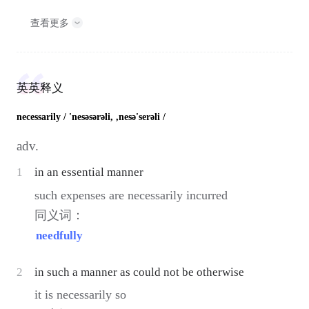
查看更多
英英释义
necessarily
/ 'nesəsərəli, ,nesə'serəli /
adv.
1
in an essential manner
such expenses are necessarily incurred
同义词：
needfully
2
in such a manner as could not be otherwise
it is necessarily so