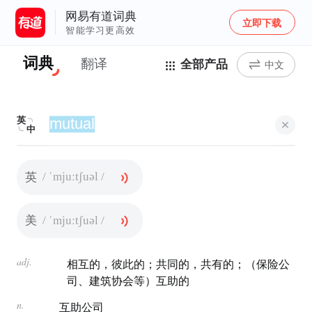
网易有道词典
立即下载
智能学习更高效
词典
翻译
全部产品
中文
英
中
/ ˈmjuːtʃuəl /
英
/ ˈmjuːtʃuəl /
美
adj.
相互的，彼此的；共同的，共有的；（保险公
司、建筑协会等）互助的
n.
互助公司