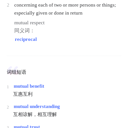
2
concerning each of two or more persons or things;
especially given or done in return
mutual respect
同义词：
reciprocal
词组短语
mutual benefit
1
互惠互利
mutual understanding
2
互相谅解，相互理解
mutual trust
3