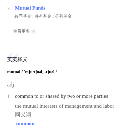
Mutual Funds
3
共同基金 ; 共有基金 ; 公募基金
查看更多
英英释义
mutual
/ 'mju:tʃuəl, -tjuəl /
adj.
1
common to or shared by two or more parties
the mutual interests of management and labor
同义词：
common