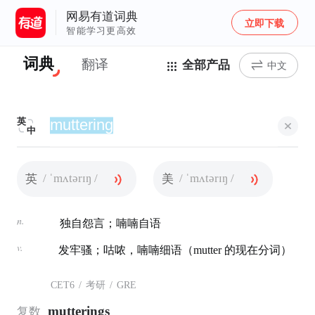
网易有道词典
立即下载
智能学习更高效
词典
翻译
全部产品
中文
英
中
/ ˈmʌtərɪŋ /
/ ˈmʌtərɪŋ /
英
美
n.
独自怨言；喃喃自语
v.
发牢骚；咕哝，喃喃细语（mutter 的现在分词）
CET6
/
考研
/
GRE
mutterings
复数