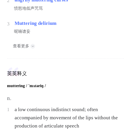
2
愤怒地低声咒骂
Muttering delirium
3
呢喃谵妄
查看更多
英英释义
muttering
/ 'mʌtəriŋ /
n.
1
a low continuous indistinct sound; often
accompanied by movement of the lips without the
production of articulate speech