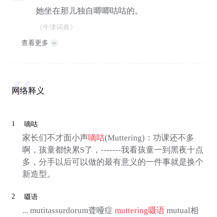
她坐在那儿独自唧唧咕咕的。
《牛津词典》
查看更多
网络释义
1
嘀咕
家长们不才面小声
嘀咕
(Muttering)：功课还不多
啊，孩童都快累S了，-------我看孩童一到黑夜十点
多，分手以后可以做的最有意义的一件事就是换个
新造型。
2
嗫语
... mutitassurdorum聋哑症
muttering
嗫语
mutual相