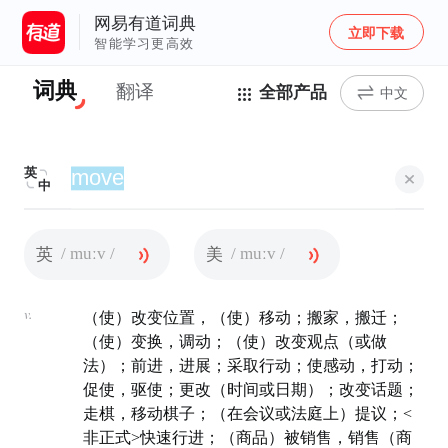
网易有道词典
立即下载
智能学习更高效
词典
翻译
全部产品
中文
英
中
/ muːv /
/ muːv /
英
美
v.
（使）改变位置，（使）移动；搬家，搬迁；
（使）变换，调动；（使）改变观点（或做
法）；前进，进展；采取行动；使感动，打动；
促使，驱使；更改（时间或日期）；改变话题；
走棋，移动棋子；（在会议或法庭上）提议；<
非正式>快速行进；（商品）被销售，销售（商