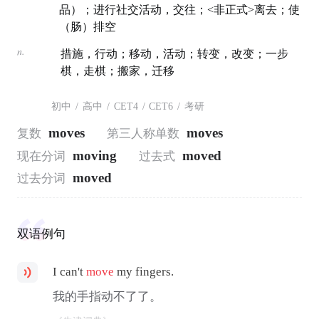
品）；进行社交活动，交往；<非正式>离去；使
（肠）排空
n.
措施，行动；移动，活动；转变，改变；一步
棋，走棋；搬家，迁移
初中
/
高中
/
CET4
/
CET6
/
考研
moves
moves
复数
第三人称单数
moving
moved
现在分词
过去式
moved
过去分词
双语例句
I can't
move
my fingers.
我的手指动不了了。