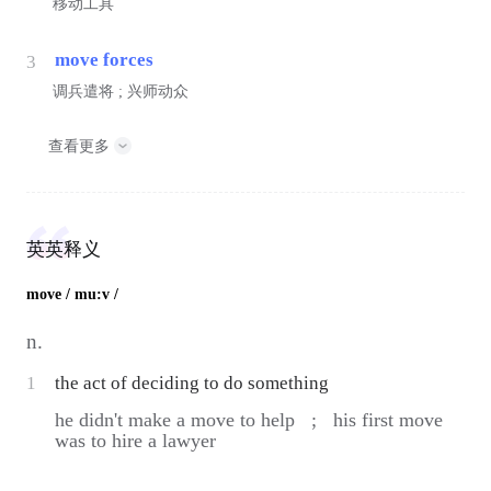
移动工具
move forces
3
调兵遣将 ; 兴师动众
查看更多
英英释义
move
/ mu:v /
n.
1
the act of deciding to do something
he didn't make a move to help ;
his first move
was to hire a lawyer