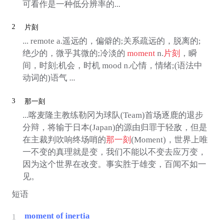
可看作是一种低分辨率的...
2
片刻
... remote a.遥远的，偏僻的;关系疏远的，脱离的;
绝少的，微乎其微的;冷淡的
moment
n.
片刻
，瞬
间，时刻;机会，时机 mood n.心情，情绪;(语法中
动词的)语气 ...
3
那一刻
...喀麦隆主教练勒冈为球队(Team)首场逐鹿的退步
分辩，将输于日本(Japan)的源由归罪于轻敌，但是
在主裁判吹响终场哨的
那一刻
(Moment)，世界上唯
一不变的真理就是变，我们不能以不变去应万变，
因为这个世界在改变。事实胜于雄变，百闻不如一
见。
短语
moment of inertia
1