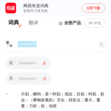
网易有道词典
立即下载
智能学习更高效
词典
翻译
全部产品
中文
英
中
/ ˈməʊmənt /
英
/ ˈmoʊmənt /
美
n.
片刻，瞬间；某一时刻；现在，目前；时机，机
会；（事物发展的）关头，转折点；重大，重
要；力矩；矩，动差