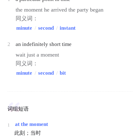
the moment he arrived the party began
同义词：
minute
/
second
/
instant
2
an indefinitely short time
wait just a moment
同义词：
minute
/
second
/
bit
词组短语
at the moment
1
此刻；当时