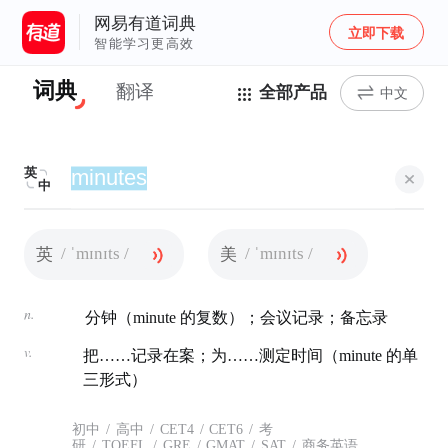
网易有道词典
立即下载
智能学习更高效
词典
翻译
全部产品
中文
英
中
/ ˈmɪnɪts /
/ ˈmɪnɪts /
英
美
n.
分钟（minute 的复数）；会议记录；备忘录
v.
把……记录在案；为……测定时间（minute 的单
三形式）
初中
/
高中
/
CET4
/
CET6
/
考
研
/
TOEFL
/
GRE
/
GMAT
/
SAT
/
商务英语