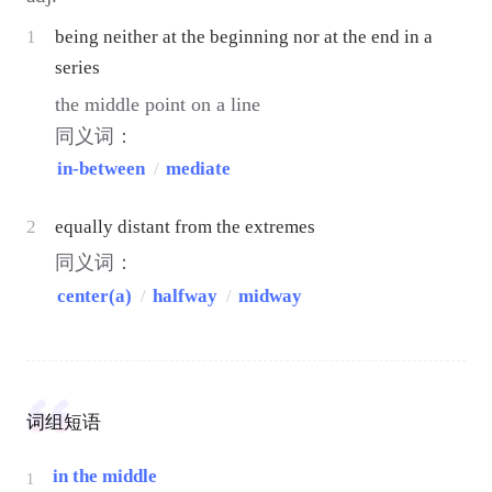
1
being neither at the beginning nor at the end in a
series
the middle point on a line
同义词：
in-between
/
mediate
2
equally distant from the extremes
同义词：
center(a)
/
halfway
/
midway
词组短语
in the middle
1