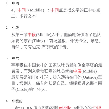
1
中间
4、
中间
（Middle）：
中间
点是指文字的正中心点
二、多行文本
2
中段
从第三节
中段
(Middle)入手，他俩轮替供给了热队
须要的东西(Thing)：前场篮板、外线卡位、勤恳。
自然，尚有迈克·布朗式的冲击。
3
中层
牢牢吸住中国女排的国家队球员就如倒金字塔的最
表层，而列入劳动联赛的球员就如
中层
(Middle)，
最基层是能打好排球，却永远站在门外(Outside)寓
目，恨别人，痛苦的却是自己。鑳嗘暍进来那个圈
子(Circle)的年轻人。
4
中级的
... dress...n女服;(统指)衣服
middle
...adj中心的;
中级