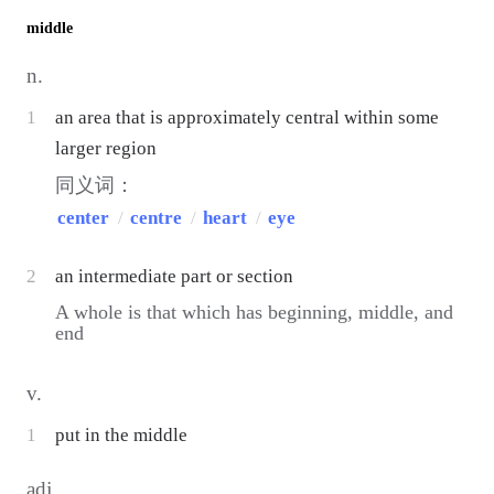
middle
n.
1
an area that is approximately central within some
larger region
同义词：
center
/
centre
/
heart
/
eye
2
an intermediate part or section
A whole is that which has beginning, middle, and
end
v.
1
put in the middle
adj.