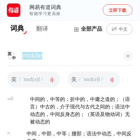
网易有道词典
立即下载
智能学习更高效
词典
翻译
全部产品
中文
英
中
/ ˈmɪd(ə)l /
/ ˈmɪd(ə)l /
英
美
adj.
中间的，中等的；折中的，中庸之道的；（语
言）中古的，介于现代与古代之间的；语法中
动态的，中间反身态的；（英语及物动词）无
被动态的
n.
中间，中部，中等；腰部；语法中动态，中间反