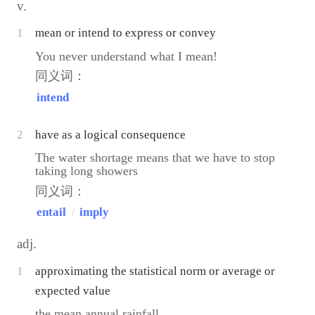
v.
1
mean or intend to express or convey
You never understand what I mean!
同义词：
intend
2
have as a logical consequence
The water shortage means that we have to stop
taking long showers
同义词：
entail
/
imply
adj.
1
approximating the statistical norm or average or
expected value
the mean annual rainfall