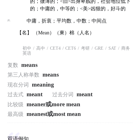
的；微薄的；<旧>出身卑贱的，社会地位低下
的；中庸的，中等的；<美>凶狠的，好斗的
n.
中庸，折衷；平均数，中数；中间点
【名】 （Mean）（柬）棉（人名）
初中
/
高中
/
CET4
/
CET6
/
考研
/
GRE
/
SAT
/
商务
英语
means
复数
means
第三人称单数
meaning
现在分词
meant
meant
过去式
过去分词
meaner或more mean
比较级
meanest或most mean
最高级
双语例句