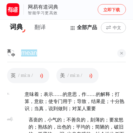
网易有道词典
立即下载
智能学习更高效
词典
翻译
全部产品
中文
英
中
/ miːn /
/ miːn /
英
美
v.
意味着；表示……的意思，作……的解释；打
算，意欲；使专门用于；导致，结果是；十分熟
识；当真，说到做到；对某人重要
adj.
吝啬的，小气的；不善良的，刻薄的；要发怒
的；熟练的，出色的；平均的；简陋的，破旧