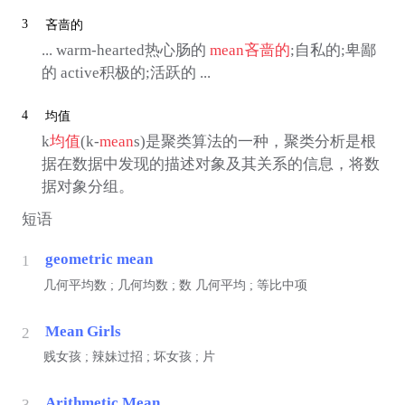
3
吝啬的
... warm-hearted热心肠的
mean
吝啬的
;自私的;卑鄙
的 active积极的;活跃的 ...
4
均值
k
均值
(k-
mean
s)是聚类算法的一种，聚类分析是根
据在数据中发现的描述对象及其关系的信息，将数
据对象分组。
短语
geometric mean
1
几何平均数 ; 几何均数 ;
数
几何平均 ; 等比中项
Mean Girls
2
贱女孩 ; 辣妹过招 ; 坏女孩 ; 片
Arithmetic Mean
3