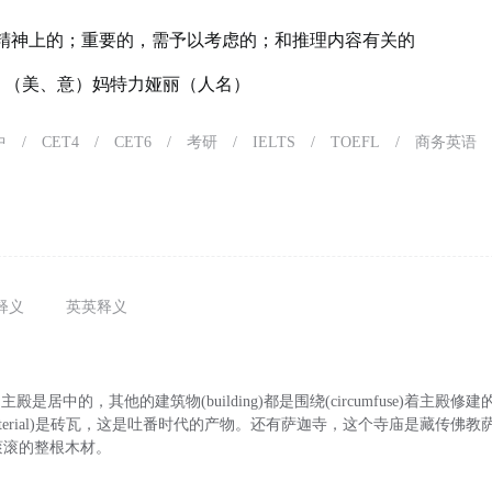
精神上的；重要的，需予以考虑的；和推理内容有关的
ial）（美、意）妈特力娅丽（人名）
中
/
CET4
/
CET6
/
考研
/
IELTS
/
TOEFL
/
商务英语
释义
英英释义
主殿是居中的，其他的建筑物(building)都是围绕(circumfuse)着主殿
aterial)是砖瓦，这是吐番时代的产物。还有萨迦寺，这个寺庙是藏传佛
滚滚的整根木材。