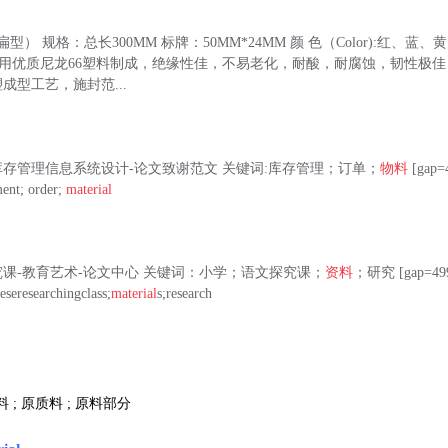
扁型） 规格：总长300MM 标牌：50MM*24MM 颜 色（Color):红、蓝
）:：采用优质尼龙66塑料制成，绝缘性佳，不易老化，耐酸，耐腐蚀，韧性极佳 特征
成型工艺，施封范...
存管理信息系统设计-论文致谢范文 关键词:库存管理；订单；
物料
[gap=
ent; order;
material
课-教育艺术-论文中心 关键词：小学；语文探究课；
资料
；研究 [gap=49
eseresearchingclass;
material
s;research
料 ; 原质料 ; 原料部分