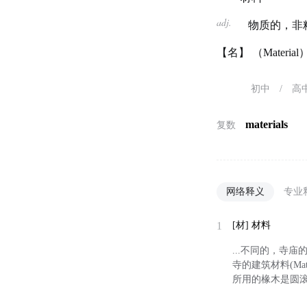
adj.
物质的，非
【名】 （Mater
初中
/
高
materials
复数
网络释义
专业
1
[材]
材料
...不同的，寺庙的
寺的建筑材料(M
所用的椽木是圆