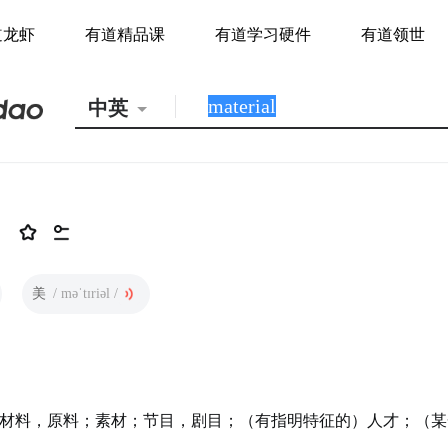
道龙虾
有道精品课
有道学习硬件
有道领世
中英
美
/ məˈtɪriəl /
材料，原料；素材；节目，剧目；（有指明特征的）人才；（某