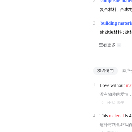
2
composite mater
复合材料 ; 合成粅
3
building materi
建
建筑材料 ; 建材
查看更多
双语例句
原声
1
Love without
mat
没有物质的爱情
《小时代》顾里
2
This
material
is 
这种材料含45%