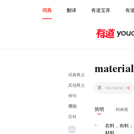
词典
翻译
有道宝库
有
material
词典释义
其他释义
英
/ məˈtɪəriəl /
例句
用法
简明
柯林斯
百科
n.
衣料，布料；
材料