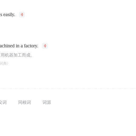
s easily.
。
achined in a factory.
厂用机器加工而成。
词典》
义词
同根词
词源