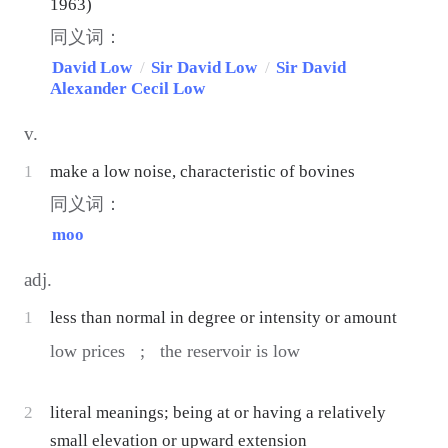
1963)
同义词：
David Low
/
Sir David Low
/
Sir David
Alexander Cecil Low
v.
1
make a low noise, characteristic of bovines
同义词：
moo
adj.
1
less than normal in degree or intensity or amount
low prices ;
the reservoir is low
2
literal meanings; being at or having a relatively
small elevation or upward extension