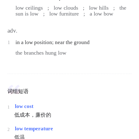
low ceilings ;
low clouds ;
low hills ;
the
sun is low ;
low furniture ;
a low bow
adv.
1
in a low position; near the ground
the branches hung low
词组短语
low cost
1
低成本，廉价的
low temperature
2
低温