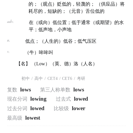
的；（观点）贬低的，轻蔑的； （供应品）将
耗尽的，短缺的；（元音）舌位低的
adv.
在（或向）低位置；低于通常（或期望）的水
平；低声地，小声地
n.
低点；（人生的）低谷；低气压区
v.
（牛）哞哞叫
【名】 （Low）（英、德）洛（人名）
初中
/
高中
/
CET4
/
CET6
/
考研
lows
lows
复数
第三人称单数
lowing
lowed
现在分词
过去式
lowed
lower
过去分词
比较级
lowest
最高级