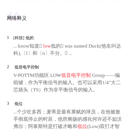
网络释义
1
[科技]
低的
... know知道
low
低的 was named Duck(他名叫达
科),〔l〕和〔n〕不分。 ...
2
低音电平控制
V-POTTM功能区 LOW
低音电平控制
Group——编
组键，作为平衡信号的输入。也可以采用1/4"大二
芯插头（TS）作为非平衡信号的输入。
3
低位
...个少壮多西；麦蒂是最有禀赋的球员，在他被敌
手彻底停止的时辰，他所阐扬的感化何许还不如沃
弗尔；阿泰斯特是打破才略和
低位
(Low)双打才智