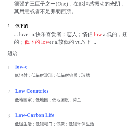
很强的三巨子之一(One)，在他情感振动的光阴，
其用意或者不足弗朗西斯。
4
低下的
... lover n.快乐喜爱者；恋人；情侣
low
a.低的，矮
的；
低下的
low
er a.较低的 vt.放下 ...
短语
low-e
1
低辐射 ; 低辐射玻璃 ; 低辐射镀膜 ; 玻璃
Low Countries
2
低地国家 ; 低地国 ; 低地国度 ; 荷兰
Low-Carbon Life
3
低碳生活 ; 低碳糊口 ; 低碳 ; 低碳环保生活