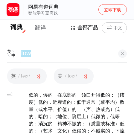
网易有道词典
立即下载
智能学习更高效
词典
翻译
全部产品
中文
英
中
/ ləʊ /
/ loʊ /
英
美
adj.
低的，矮的；在底部的；领口开得低的；（纬
度）低的，近赤道的；低于通常（或平均）数
量（或水平、价值）的；（声、热或光）低
的，暗的；（地位、阶层上）低微的，低等
的；消沉的，精神不振的；（质量或标准）低
的；（艺术，文化）低俗的；不诚实的，下流