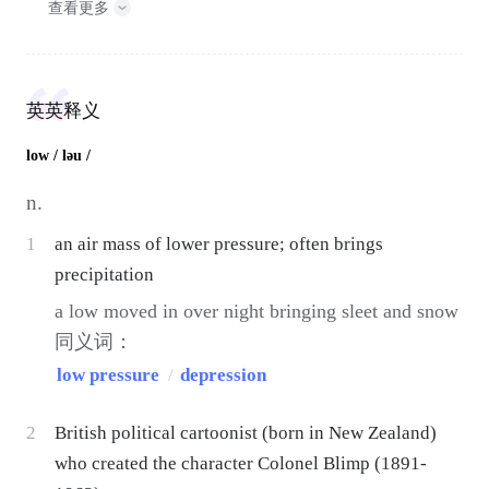
查看更多
英英释义
low
/ ləu /
n.
1
an air mass of lower pressure; often brings
precipitation
a low moved in over night bringing sleet and snow
同义词：
low pressure
/
depression
2
British political cartoonist (born in New Zealand)
who created the character Colonel Blimp (1891-