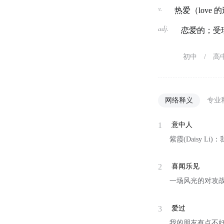
v.
热爱（love
adj.
恋爱的；受
初中
/
高
网络释义
专业
1
意中人
紫霞(Daisy Li)
2
喜闻乐见
一场风光的对攻
3
爱过
我的朋友有点不好意思 » M