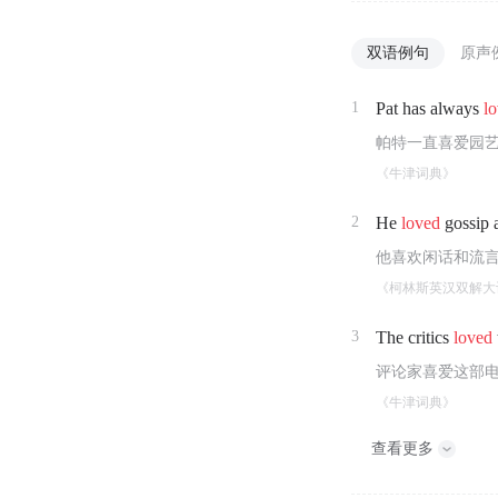
双语例句
原声
1
Pat has always
l
帕特一直喜爱园
《牛津词典》
2
He
loved
gossip 
他喜欢闲话和流
《柯林斯英汉双解大
3
The critics
loved
评论家喜爱这部
《牛津词典》
查看更多