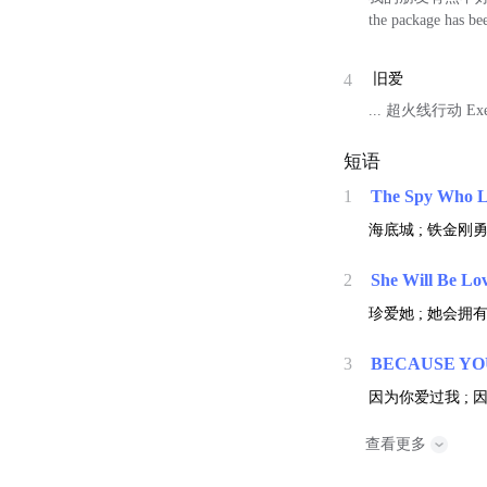
the package has bee
4
旧爱
... 超火线行动 Exec
短语
1
The Spy Who 
海底城 ; 铁金刚
2
She Will Be Lo
珍爱她 ; 她会拥有
3
BECAUSE YO
因为你爱过我 ; 
查看更多