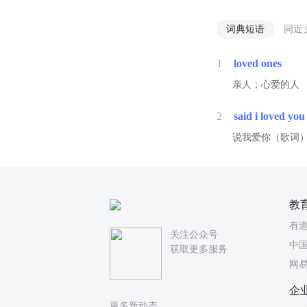
词典短语
同近
1
loved ones
亲人；心爱的人
2
said i loved you
说我爱你（歌词
教
有
关注公众号
中国
获取更多服务
网
企
更多新动态