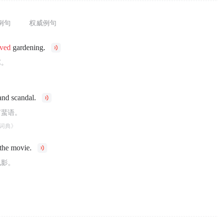
例句
权威例句
oved
gardening.
艺。
and scandal.
言蜚语。
词典》
the movie.
电影。