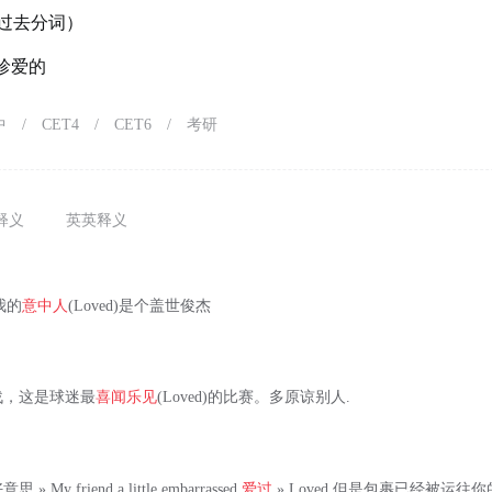
 的过去分词）
珍爱的
中
/
CET4
/
CET6
/
考研
释义
英英释义
：我的
意中人
(Loved)是个盖世俊杰
战，这是球迷最
喜闻乐见
(Loved)的比赛。多原谅别人.
y friend a little embarrassed
爱过
» Loved 但是包裹已经被运往你的