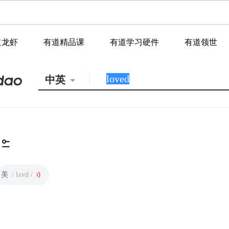
道龙虾
有道精品课
有道学习硬件
有道领世
中英
美
/ lʌvd /