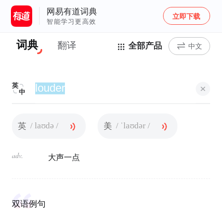
网易有道词典
立即下载
智能学习更高效
词典
翻译
全部产品
中文
英
中
/ laʊdə /
/ ˈlaʊdər /
英
美
adv.
大声一点
双语例句