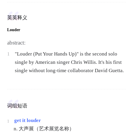
英英释义
Louder
abstract:
1
"Louder (Put Your Hands Up)" is the second solo
single by American singer Chris Willis. It's his first
single without long-time collaborator David Guetta.
词组短语
get it louder
1
n. 大声展（艺术展览名称）