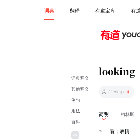
词典
翻译
有道宝库
有
looking
词典释义
其他释义
英
/ ˈlʊkɪŋ /
例句
用法
简明
柯林斯
百科
n.
看；表情