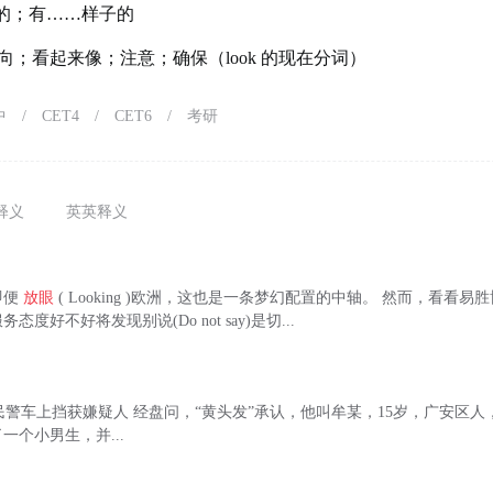
的；有……样子的
向；看起来像；注意；确保（look 的现在分词）
中
/
CET4
/
CET6
/
考研
释义
英英释义
即便
放眼
( Looking )欧洲，这也是一条梦幻配置的中轴。 然而，看看
度好不好将发现别说(Do not say)是切...
ng)：民警车上挡获嫌疑人 经盘问，“黄头发”承认，他叫牟某，15岁，广安区
一个小男生，并...