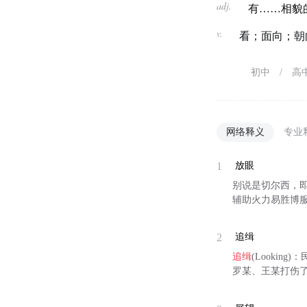
adj.
有……相貌
v.
看；面向；朝
初中
/
高
网络释义
专业
1
放眼
别说是切尔西，
辅助火力易胜博服务态
2
追缉
追缉
(Looki
罗某、王某打伤了