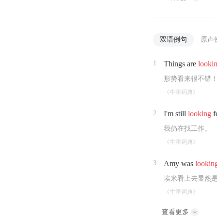
双语例句
原声
1
Things are
looki
形势看来很不错
《牛津词典》
2
I'm still
looking
f
我仍在找工作。
《牛津词典》
3
Amy was
lookin
埃米看上去显然
《牛津词典》
查看更多