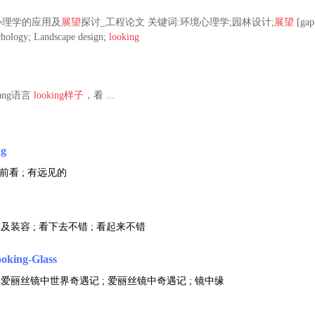
心理学的应用及
展望
探讨_工程论文 关键词:环境心理学;园林设计;
展望
[gap
chology; Landscape design;
looking
lang语言
looking
样子
，看 ...
ng
向前看 ; 有远见的
饰及装容 ; 看下去不错 ; 看起来不错
oking-Glass
 爱丽丝镜中世界奇遇记 ; 爱丽丝镜中奇遇记 ; 镜中缘