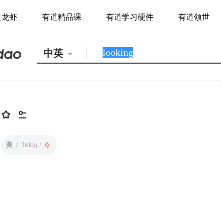
道龙虾
有道精品课
有道学习硬件
有道领世
中英
美
/ ˈlʊkɪŋ /