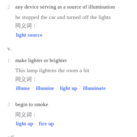
2
any device serving as a source of illumination
he stopped the car and turned off the lights
同义词：
light source
v.
1
make lighter or brighter
This lamp lightens the room a bit
同义词：
illume
/
illumine
/
light up
/
illuminate
2
begin to smoke
同义词：
light up
/
fire up