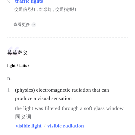
traffic lights
3
交通信号灯 ; 红绿灯 ; 交通指挥灯
查看更多
英英释义
light
/ laits /
n.
1
(physics) electromagnetic radiation that can
produce a visual sensation
the light was filtered through a soft glass window
同义词：
visible light
/
visible radiation