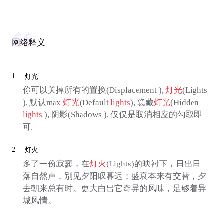
网络释义
1
灯光
你可以关掉所有的置换(Displacement ),
灯光
(Lights
), 默认max
灯光
(Default
lights
), 隐藏
灯光
(Hidden
lights
), 阴影(Shadows ), 仅仅是取消相应的勾取即
可.
2
灯火
多了一份寂寥，在
灯火
(Lights)的映衬下，日出日
落自然声，别见夕阳叹暮迟；盛衰本来有交替，夕
去朝来总有时。更大白出它奇异的风味，足够着异
城风情。