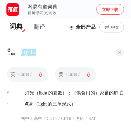
网易有道词典
立即下载
智能学习更高效
词典
翻译
全部产品
中文
英
中
/ laɪts /
/ laɪts /
英
美
n.
灯光（light 的复数）；（供食用的）家畜的肺脏
v.
点亮（light 的三单形式）
初中
/
高中
/
CET4
/
CET6
/
考研
/
SAT