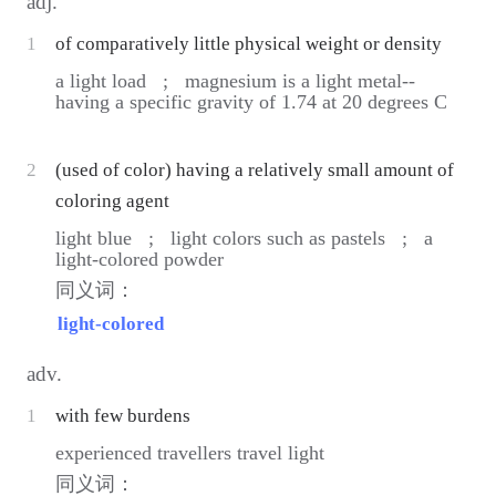
adj.
1
of comparatively little physical weight or density
a light load ;
magnesium is a light metal--
having a specific gravity of 1.74 at 20 degrees C
2
(used of color) having a relatively small amount of
coloring agent
light blue ;
light colors such as pastels ;
a
light-colored powder
同义词：
light-colored
adv.
1
with few burdens
experienced travellers travel light
同义词：