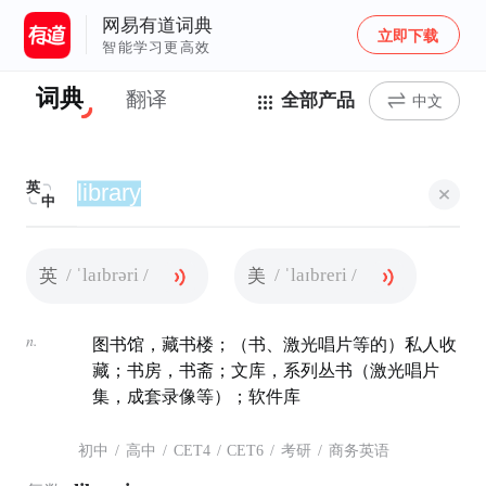
网易有道词典
立即下载
智能学习更高效
词典
翻译
全部产品
中文
英
中
/ ˈlaɪbrəri /
/ ˈlaɪbreri /
英
美
n.
图书馆，藏书楼；（书、激光唱片等的）私人收
藏；书房，书斋；文库，系列丛书（激光唱片
集，成套录像等）；软件库
初中
/
高中
/
CET4
/
CET6
/
考研
/
商务英语