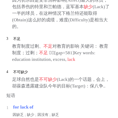
因为切尔西是受非洲杯影响(Affect)最大的球员，
包括养伤的特里和兰帕德，蓝军基本
缺少
(Lack)了
一半的球员，在这种情况下格兰特还能取得
(Obtain)这么好的成绩，难度(Difficulty)是相当大
的。
3
不足
教育制度过剩、
不足
对教育的影响 关键词： 教育
制度；过剩；
不足
[gap=581]Key words:
education institution, excess,
lack
4
不可缺少
足球自然也是
不可缺少
(Lack)的一个话题，会上，
胡葆森透露建业队今年的目标(Target)：保八争..
短语
for lack of
1
因缺乏 ; 缺少 ; 因没有 ; 缺乏