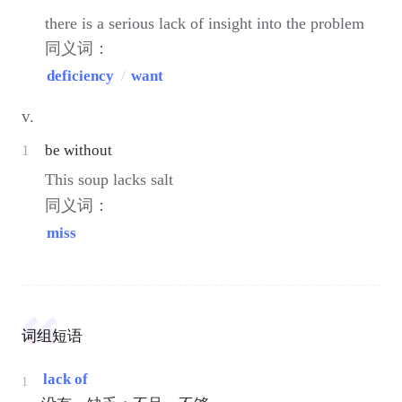
there is a serious lack of insight into the problem
同义词：
deficiency
/
want
v.
1
be without
This soup lacks salt
同义词：
miss
词组短语
lack of
1