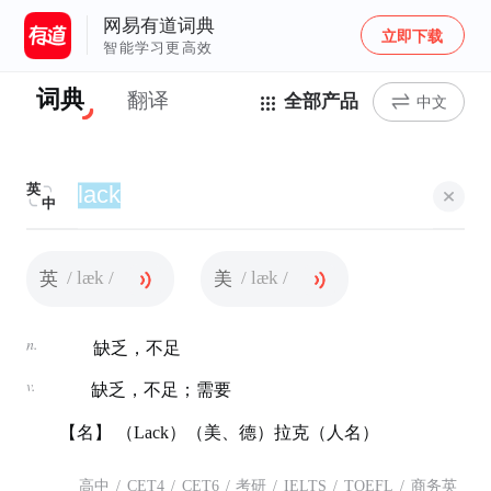
网易有道词典
立即下载
智能学习更高效
词典
翻译
全部产品
中文
英
中
/ læk /
/ læk /
英
美
n.
缺乏，不足
v.
缺乏，不足；需要
【名】 （Lack）（美、德）拉克（人名）
高中
/
CET4
/
CET6
/
考研
/
IELTS
/
TOEFL
/
商务英