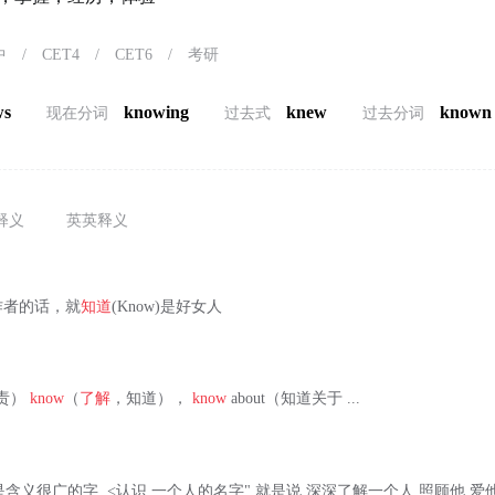
中
/
CET4
/
CET6
/
考研
ws
knowing
knew
known
现在分词
过去式
过去分词
释义
英英释义
作者的话，就
知道
(Know)是好女人
（负责）
know
（
了解
，知道），
know
about（知道关于 ...
 )是含义很广的字. <
认识 一个人的名字",就是说,深深了解一个人,照顾他,爱他