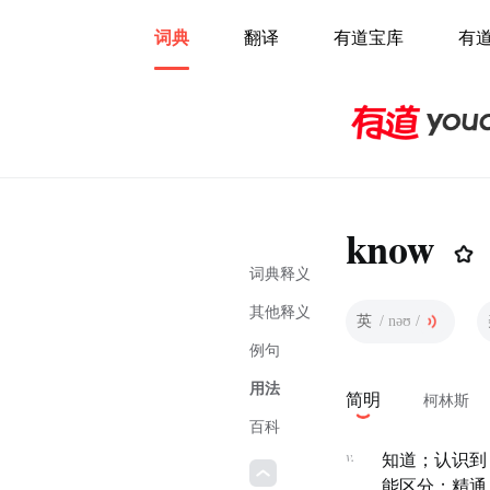
词典
翻译
有道宝库
有
know
词典释义
其他释义
英
/ nəʊ /
例句
用法
简明
柯林斯
百科
v.
知道；认识到
能区分；精通