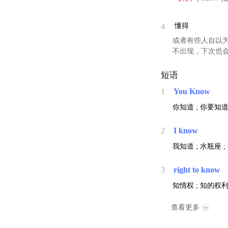
4
懂得
或者有些人自以
不出现，下次也
短语
1
You Know
你知道 ; 你要知道 
2
I know
我知道 ; 水瓶座 
3
right to know
知情权 ; 知的权利
查看更多