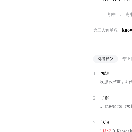
初中
/
高
kno
第三人称单数
网络释义
专业
1
知道
没那么严重，听
2
了解
... answer for
3
认识
"
认识
"( Know