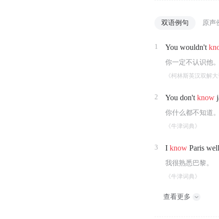
双语例句
原声
1
You wouldn't
kn
你一定不认识他
《柯林斯英汉双解大
2
You don't
know
j
你什么都不知道
《牛津词典》
3
I
know
Paris well
我很熟悉巴黎。
《牛津词典》
查看更多