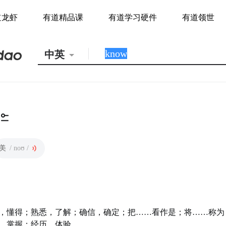
道龙虾
有道精品课
有道学习硬件
有道领世
中英
美
/ noʊ /
，懂得；熟悉，了解；确信，确定；把……看作是；将……称为
，掌握；经历，体验