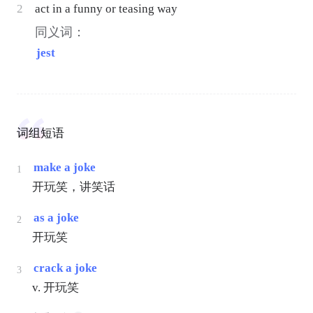
2
act in a funny or teasing way
同义词：
jest
词组短语
make a joke
1
开玩笑，讲笑话
as a joke
2
开玩笑
crack a joke
3
v. 开玩笑