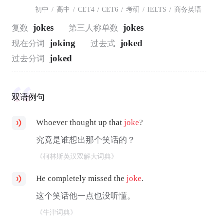
初中
/
高中
/
CET4
/
CET6
/
考研
/
IELTS
/
商务英语
jokes
jokes
复数
第三人称单数
joking
joked
现在分词
过去式
joked
过去分词
双语例句
Whoever thought up that
joke
?
究竟是谁想出那个笑话的？
《柯林斯英汉双解大词典》
He completely missed the
joke
.
这个笑话他一点也没听懂。
《牛津词典》