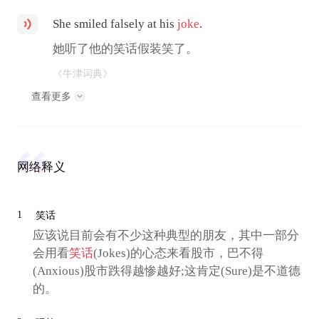
She smiled falsely at his
joke
.
她听了他的笑话假装笑了。
《牛津词典》
查看更多
网络释义
1
笑话
应该说目前会有不少这种典型的朋友，其中一部分
会用看
笑话
(Jokes)的心态来看股市，巴不得
(Anxious)股市跌得越惨越好;这肯定(Sure)是不道德
的。