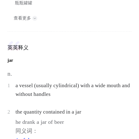
瓶瓶罐罐
查看更多
英英释义
jar
n.
1
a vessel (usually cylindrical) with a wide mouth and
without handles
2
the quantity contained in a jar
he drank a jar of beer
同义词：