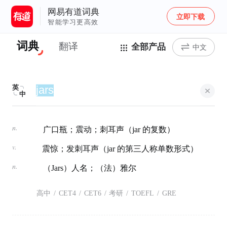
网易有道词典
立即下载
智能学习更高效
词典
翻译
全部产品
中文
英
中
n.
广口瓶；震动；刺耳声（jar 的复数）
v.
震惊；发刺耳声（jar 的第三人称单数形式）
n.
（Jars）人名；（法）雅尔
高中
/
CET4
/
CET6
/
考研
/
TOEFL
/
GRE