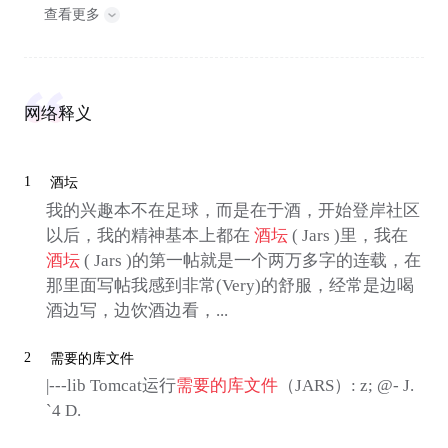
查看更多
网络释义
1
酒坛
我的兴趣本不在足球，而是在于酒，开始登岸社区
以后，我的精神基本上都在
酒坛
( Jars )里，我在
酒坛
( Jars )的第一帖就是一个两万多字的连载，在
那里面写帖我感到非常(Very)的舒服，经常是边喝
酒边写，边饮酒边看，...
2
需要的库文件
|---lib Tomcat运行
需要的库文件
（JARS）: z; @- J.
`4 D.