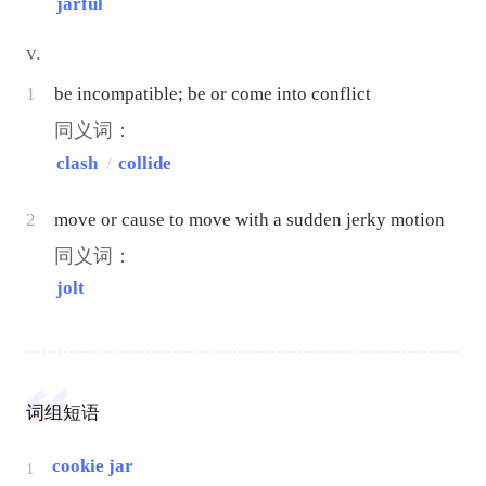
jarful
v.
1
be incompatible; be or come into conflict
同义词：
clash
/
collide
2
move or cause to move with a sudden jerky motion
同义词：
jolt
词组短语
cookie jar
1