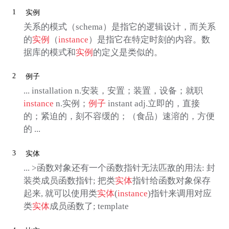
1
实例
关系的模式（schema）是指它的逻辑设计，而关系
的
实例
（
instance
）是指它在特定时刻的内容。数
据库的模式和
实例
的定义是类似的。
2
例子
... installation n.安装，安置；装置，设备；就职
instance
n.实例；
例子
instant adj.立即的，直接
的；紧迫的，刻不容缓的；（食品）速溶的，方便
的 ...
3
实体
... >函数对象还有一个函数指针无法匹敌的用法: 封
装类成员函数指针; 把类
实体
指针给函数对象保存
起来, 就可以使用类
实体
(
instance
)指针来调用对应
类
实体
成员函数了; template