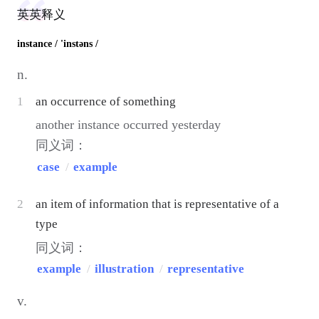
英英释义
instance
/ 'instəns /
n.
1
an occurrence of something
another instance occurred yesterday
同义词：
case
/
example
2
an item of information that is representative of a
type
同义词：
example
/
illustration
/
representative
v.