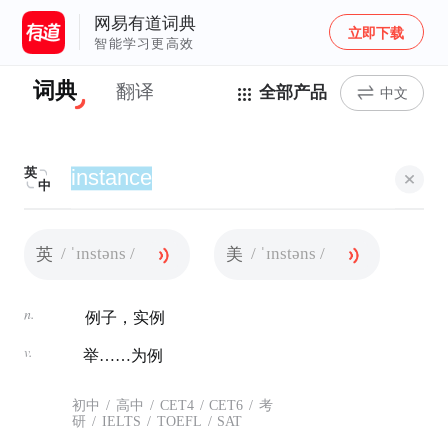
网易有道词典
立即下载
智能学习更高效
词典
翻译
全部产品
中文
英
中
/ ˈɪnstəns /
/ ˈɪnstəns /
英
美
n.
例子，实例
v.
举……为例
初中
/
高中
/
CET4
/
CET6
/
考
研
/
IELTS
/
TOEFL
/
SAT