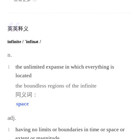
英英释义
infinite
/ 'infinət /
n.
1
the unlimited expanse in which everything is
located
the boundless regions of the infinite
同义词：
space
adj.
1
having no limits or boundaries in time or space or
extent or magnitude