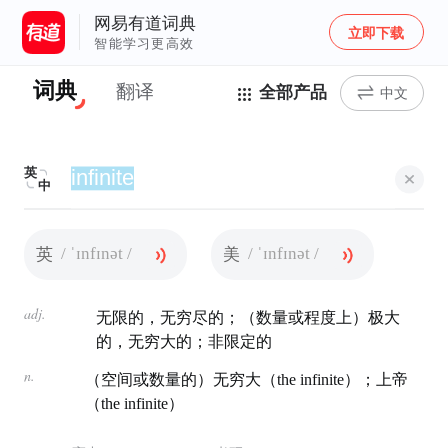
网易有道词典
立即下载
智能学习更高效
词典
翻译
全部产品
中文
英
中
/ ˈɪnfɪnət /
/ ˈɪnfɪnət /
英
美
adj.
无限的，无穷尽的；（数量或程度上）极大
的，无穷大的；非限定的
n.
（空间或数量的）无穷大（the infinite）；上帝
（the infinite）