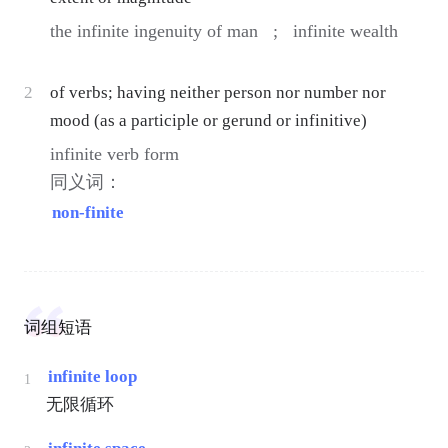
the infinite ingenuity of man ;
infinite wealth
2
of verbs; having neither person nor number nor
mood (as a participle or gerund or infinitive)
infinite verb form
同义词：
non-finite
词组短语
infinite loop
1
无限循环