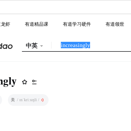
道龙虾
有道精品课
有道学习硬件
有道领世
中英
ngly
美
/ ɪnˈkriːsɪŋli /