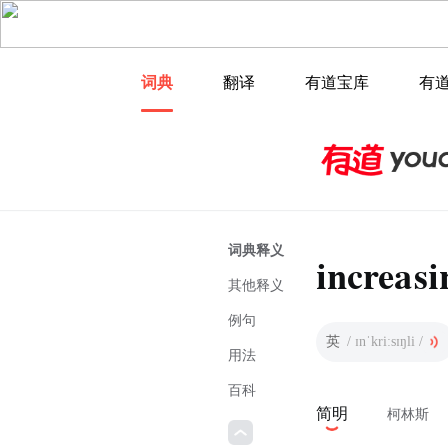
词典
翻译
有道宝库
有
词典释义
increasi
其他释义
例句
英
/ ɪnˈkriːsɪŋli /
用法
百科
简明
柯林斯