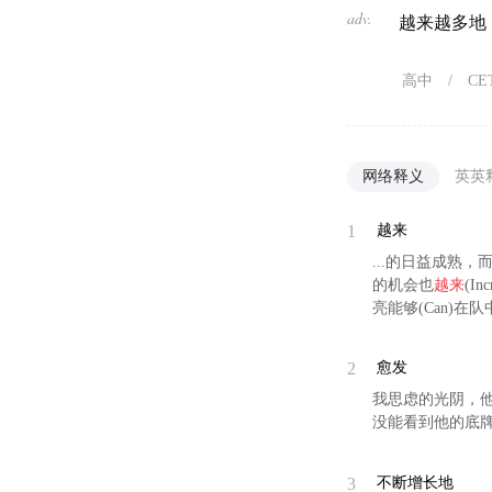
adv.
越来越多地
高中
/
CE
网络释义
英英
1
越来
...的日益成熟
的机会也
越来
(I
亮能够(Can)在
2
愈发
我思虑的光阴，
没能看到他的底牌
3
不断增长地