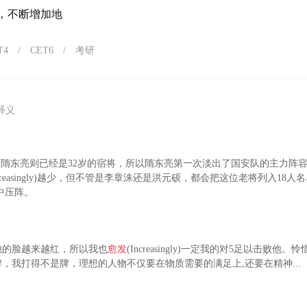
，不断增加地
T4
/
CET6
/
考研
释义
，而隋东亮则已经是32岁的宿将，所以隋东亮第一次淡出了国安队的主力阵
ncreasingly)越少，但不管是李章洙还是洪元硕，都会把这位老将列入18
队中压阵。
他的脸越来越红，所以我也
愈发
(Increasingly)一定我的对5足以击败
，我打得不是牌，理想的人物不仅要在物质需要的满足上,还要在精神...