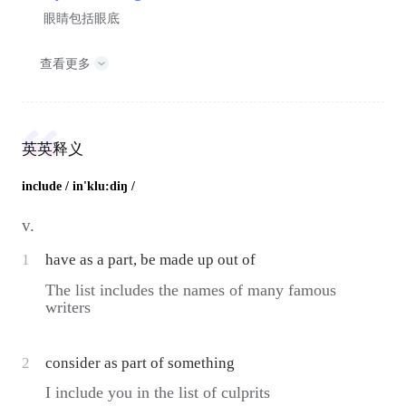
眼睛包括眼底
查看更多
英英释义
include
/ in'klu:diŋ /
v.
1
have as a part, be made up out of
The list includes the names of many famous
writers
2
consider as part of something
I include you in the list of culprits