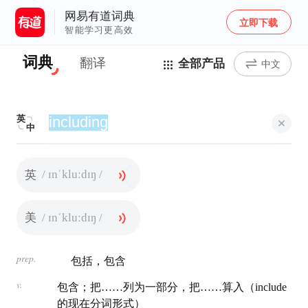
网易有道词典
立即下载
智能学习更高效
词典
翻译
全部产品
中文
英
中
/ ɪnˈkluːdɪŋ /
英
/ ɪnˈkluːdɪŋ /
美
prep.
包括，包含
v.
包含；把……列为一部分，把……算入（include
的现在分词形式）