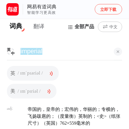
网易有道词典
立即下载
智能学习更高效
词典
翻译
全部产品
中文
英
中
/ ɪmˈpɪəriəl /
英
/ ɪmˈpɪriəl /
美
adj.
帝国的，皇帝的；宏伟的，华丽的；专横的，
飞扬跋扈的；（度量衡）英制的；<史>（纸张
尺寸）（英国）762×559毫米的