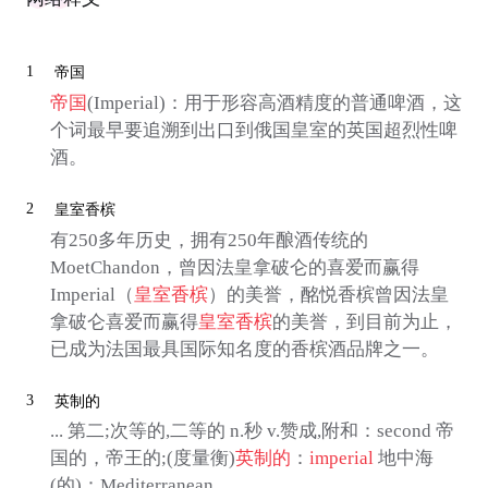
1
帝国
帝国
(Imperial)：用于形容高酒精度的普通啤酒，这
个词最早要追溯到出口到俄国皇室的英国超烈性啤
酒。
2
皇室香槟
有250多年历史，拥有250年酿酒传统的
MoetChandon，曾因法皇拿破仑的喜爱而赢得
Imperial（
皇室香槟
）的美誉，酩悦香槟曾因法皇
拿破仑喜爱而赢得
皇室香槟
的美誉，到目前为止，
已成为法国最具国际知名度的香槟酒品牌之一。
3
英制的
... 第二;次等的,二等的 n.秒 v.赞成,附和：second 帝
国的，帝王的;(度量衡)
英制的
：
imperial
地中海
(的)：Mediterranean ...