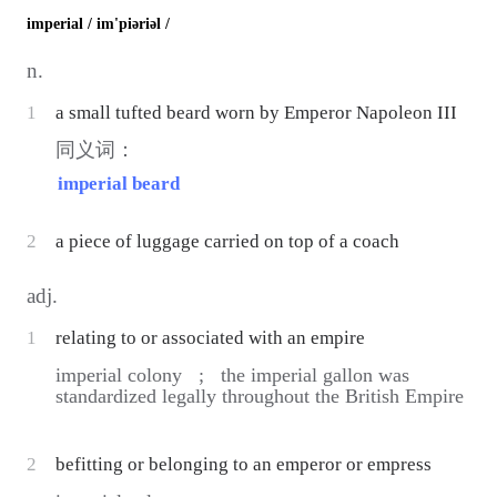
imperial
/ im'piəriəl /
n.
1
a small tufted beard worn by Emperor Napoleon III
同义词：
imperial beard
2
a piece of luggage carried on top of a coach
adj.
1
relating to or associated with an empire
imperial colony ;
the imperial gallon was
standardized legally throughout the British Empire
2
befitting or belonging to an emperor or empress