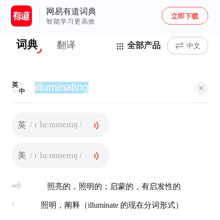
网易有道词典
立即下载
智能学习更高效
词典
翻译
全部产品
中文
英
中
/ ɪˈluːmɪneɪtɪŋ /
英
/ ɪˈluːmɪneɪtɪŋ /
美
adj.
照亮的，照明的；启蒙的，有启发性的
v.
照明，阐释（illuminate 的现在分词形式）