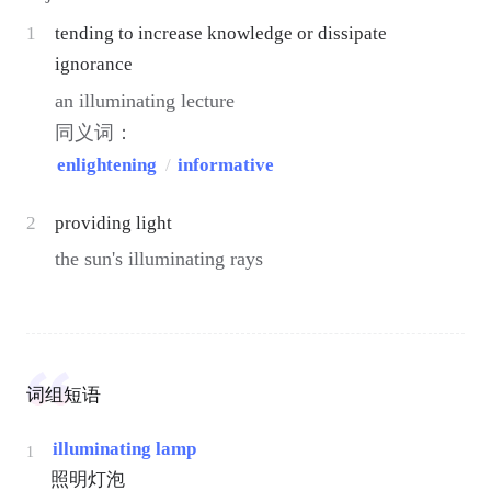
1
tending to increase knowledge or dissipate
ignorance
an illuminating lecture
同义词：
enlightening
/
informative
2
providing light
the sun's illuminating rays
词组短语
illuminating lamp
1
照明灯泡