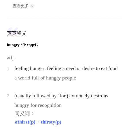
查看更多
英英释义
hungry
/ 'hʌŋɡri /
adj.
1
feeling hunger; feeling a need or desire to eat food
a world full of hungry people
2
(usually followed by `for') extremely desirous
hungry for recognition
同义词：
athirst(p)
/
thirsty(p)