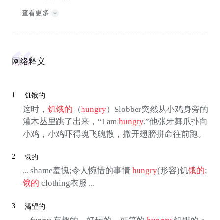
查看更多
网络释义
1
饥饿的
这时，
饥饿的
（
hungry
）Slobber突然从小鸡身旁的
灌木丛里跳了出来，“I am
hungry
.”他张牙舞爪扑向
小鸡，小鸡吓得魂飞魄散，撒开翅膀拼命往前跑。
2
饿的
... shame羞愧;令人惋惜的事情
hungry
(形容)饥
饿的
;
饿的
clothing衣服 ...
3
渴望的