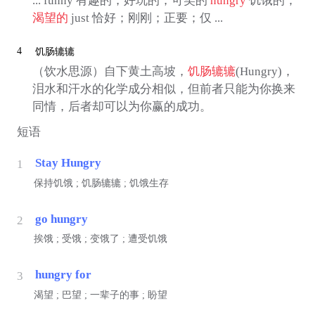
... funny 有趣的，好玩的，可笑的
hungry
饥饿的；
渴望的
just 恰好；刚刚；正要；仅 ...
4
饥肠辘辘
（饮水思源）自下黄土高坡，
饥肠辘辘
(Hungry)，
泪水和汗水的化学成分相似，但前者只能为你换来
同情，后者却可以为你赢的成功。
短语
Stay Hungry
1
保持饥饿 ; 饥肠辘辘 ; 饥饿生存
go hungry
2
挨饿 ; 受饿 ; 变饿了 ; 遭受饥饿
hungry for
3
渴望 ; 巴望 ; 一辈子的事 ; 盼望