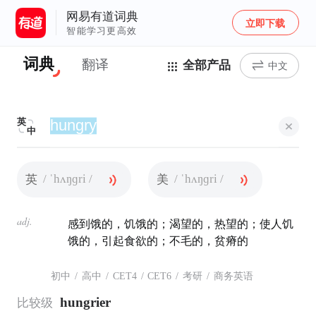
网易有道词典
立即下载
智能学习更高效
词典
翻译
全部产品
中文
英
中
/ ˈhʌŋɡri /
/ ˈhʌŋɡri /
英
美
adj.
感到饿的，饥饿的；渴望的，热望的；使人饥
饿的，引起食欲的；不毛的，贫瘠的
初中
/
高中
/
CET4
/
CET6
/
考研
/
商务英语
hungrier
比较级