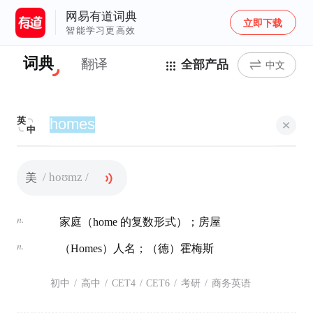
网易有道词典
立即下载
智能学习更高效
词典
翻译
全部产品
中文
英
中
/ hoʊmz /
美
n.
家庭（home 的复数形式）；房屋
n.
（Homes）人名；（德）霍梅斯
初中
/
高中
/
CET4
/
CET6
/
考研
/
商务英语