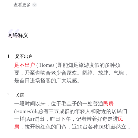
查看更多
网络释义
1
足不出户
足不出户
( Homes )即能知足旅游度假的多种须
要，乃至也吻合老少合家欢。阔绰、放肆、气魄，
是首日进场搭客的广大观感。
2
民房
一段时间以来，位于毛茔子的一处普通
民房
(Homes)里总有三五成群的年轻人和附近的居民们
一样(As)进出，昨日下午，记者带着好奇走进
民
房
，拉开粉红色的门帘，近20台各种DB机赫然立...