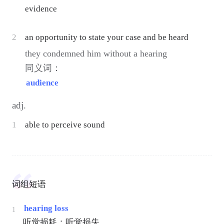
evidence
2
an opportunity to state your case and be heard
they condemned him without a hearing
同义词：
audience
adj.
1
able to perceive sound
词组短语
hearing loss
1
听觉损耗；听觉损失