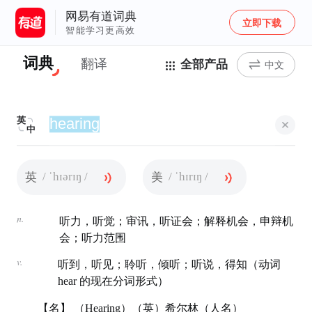
网易有道词典
立即下载
智能学习更高效
词典
翻译
全部产品
中文
英
中
/ ˈhɪərɪŋ /
/ ˈhɪrɪŋ /
英
美
n.
听力，听觉；审讯，听证会；解释机会，申辩机
会；听力范围
v.
听到，听见；聆听，倾听；听说，得知（动词
hear 的现在分词形式）
【名】 （Hearing）（英）希尔林（人名）