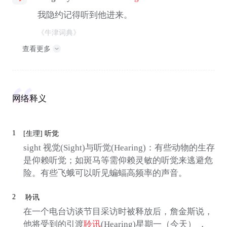
我隐约记得听到他进来。
《牛津词典》
查看更多
网络释义
1
[生理]
听觉
sight 视觉(Sight)与听觉(Hearing)：有些动物的生存
是仰赖听觉；如斑马等需仰赖灵敏的听觉来逃避危
险。有些飞蛾可以听见蝙蝠高频率的声音。
2
聆讯
在一个电台访谈节目采访时被释放后，詹金斯说，
他将受到的引渡
聆讯
(Hearing)星期一（今天） ，