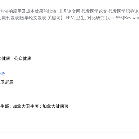
查方法的应用及成本效果的比较_非凡论文网|代发医学论文|代发医学职称论
发表|医学论文发表 关键词】 HIV; 卫生; 对比研究 [gap=556]Key words】 
共健康 ; 公众健康
Day
界卫诞辰
卫生部 ; 加拿大卫生署 ; 加拿大健康署