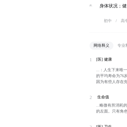
n.
身体状况；健
初中
/
高
网络释义
专业
1
[医]
健康
...：人生下来
的平均寿命为76岁
因为有些人存在
2
生命值
...略微有所消
的左面。只有角
[医]
卫生