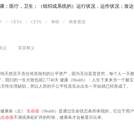
康；医疗，卫生；（组织或系统的）运行状况，运作状况；发达
中
/
CET4
/
CET6
/
考研
/
商务英语
释义
英英释义
唯一纯天然且不含任何添加剂的公平资产，因为无论富贵贫穷，每个人一天都
，我们的一生大致也就2,7740天 健康（Health）：人生下来来另一个
先天性生理缺陷，所以人世的不公平性其实从出生一开始就已经形成了。
耗的健康条（左）
生命值
（Health）是通过生命状态条所体现的，它位于用
色
生命值
不满或身处矿井的时候，健康条才会被显示出来。