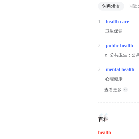
词典短语
同近
1
health care
卫生保健
2
public health
n. 公共卫生；公
3
mental health
心理健康
查看更多
百科
health