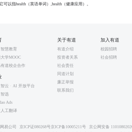
，它可以指health（英语单词）,health（健康应用）。
育
关于有道
加入有道
道智慧教育
有道介绍
校园招聘
大学MOOC
投资者关系
社会招聘
易有道校企合作
社会责任
同道计划
业
廉正举报
智云 · AI 开放平台
联系我们
道智选
dao Ads
道人工翻译
26网易公司
京ICP证080268号
京ICP备10005211号
京公网安备 1101080202