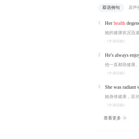
双语例句
原声
1
Her
health
degene
她的健康状况迅
《牛津词典》
2
He's always enj
他一直都很健康
《牛津词典》
3
She was radiant 
她身体健康，容
《牛津词典》
查看更多