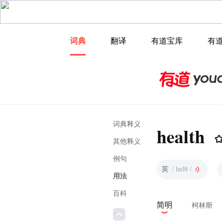
词典
翻译
有道宝库
有
词典释义
health
其他释义
例句
英
/ helθ /
用法
百科
简明
柯林斯