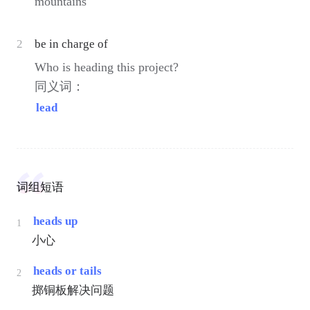
mountains
2
be in charge of
Who is heading this project?
同义词：
lead
词组短语
heads up
1
小心
heads or tails
2
掷铜板解决问题