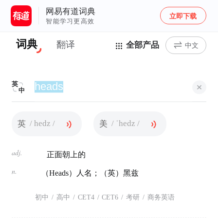
网易有道词典
立即下载
智能学习更高效
词典
翻译
全部产品
中文
英
中
/ hedz /
/ ˈhedz /
英
美
adj.
正面朝上的
n.
（Heads）人名；（英）黑兹
初中
/
高中
/
CET4
/
CET6
/
考研
/
商务英语