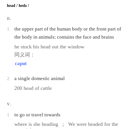
head
/ hedz /
n.
1
the upper part of the human body or the front part of
the body in animals; contains the face and brains
he stuck his head out the window
同义词：
caput
2
a single domestic animal
200 head of cattle
v.
1
to go or travel towards
where is she heading ;
We were headed for the