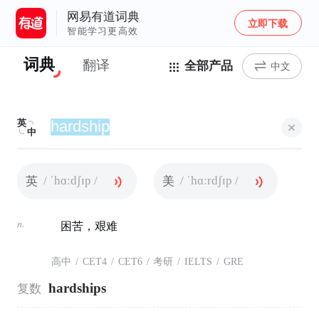
网易有道词典
立即下载
智能学习更高效
词典
翻译
全部产品
中文
英
中
/ ˈhɑːdʃɪp /
/ ˈhɑːrdʃɪp /
英
美
n.
困苦，艰难
高中
/
CET4
/
CET6
/
考研
/
IELTS
/
GRE
hardships
复数