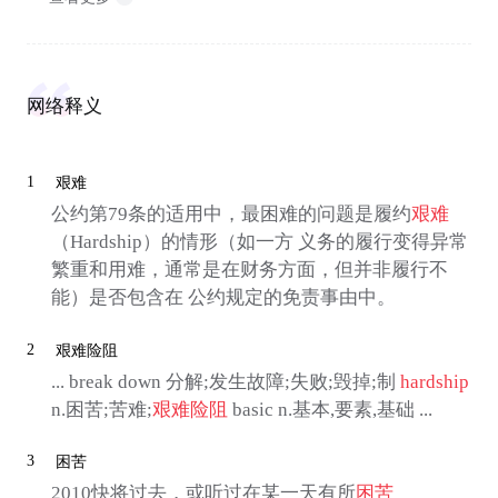
网络释义
1
艰难
公约第79条的适用中，最困难的问题是履约
艰难
（Hardship）的情形（如一方 义务的履行变得异常
繁重和用难，通常是在财务方面，但并非履行不
能）是否包含在 公约规定的免责事由中。
2
艰难险阻
... break down 分解;发生故障;失败;毁掉;制
hardship
n.困苦;苦难;
艰难险阻
basic n.基本,要素,基础 ...
3
困苦
2010快将过去，或听过在某一天有所
困苦