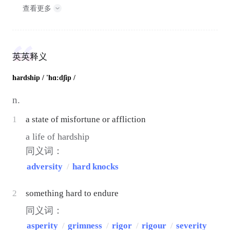
查看更多
英英释义
hardship
/ 'hɑ:dʃip /
n.
1
a state of misfortune or affliction
a life of hardship
同义词：
adversity
/
hard knocks
2
something hard to endure
同义词：
asperity
/
grimness
/
rigor
/
rigour
/
severity