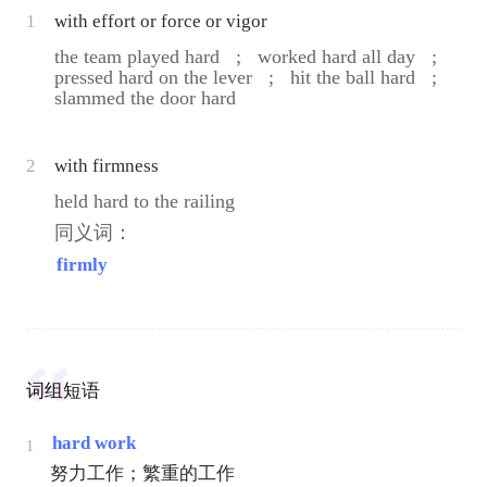
1
with effort or force or vigor
the team played hard ;
worked hard all day ;
pressed hard on the lever ;
hit the ball hard ;
slammed the door hard
2
with firmness
held hard to the railing
同义词：
firmly
词组短语
hard work
1
努力工作；繁重的工作