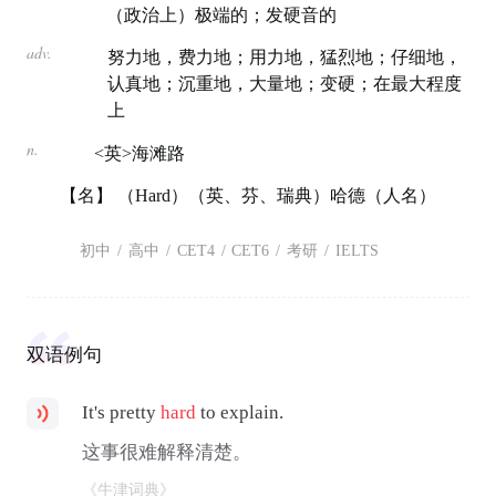
（政治上）极端的；发硬音的
adv.
努力地，费力地；用力地，猛烈地；仔细地，
认真地；沉重地，大量地；变硬；在最大程度
上
n.
<英>海滩路
【名】 （Hard）（英、芬、瑞典）哈德（人名）
初中
/
高中
/
CET4
/
CET6
/
考研
/
IELTS
双语例句
It's pretty
hard
to explain.
这事很难解释清楚。
《牛津词典》