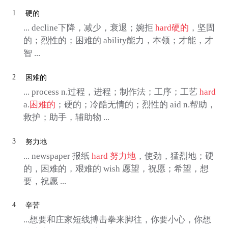
1
硬的
... decline下降，减少，衰退；婉拒
hard
硬的
，坚固
的；烈性的；困难的 ability能力，本领；才能，才
智 ...
2
困难的
... process n.过程，进程；制作法；工序；工艺
hard
a.
困难的
；硬的；冷酷无情的；烈性的 aid n.帮助，
救护；助手，辅助物 ...
3
努力地
... newspaper 报纸
hard
努力地
，使劲，猛烈地；硬
的，困难的，艰难的 wish 愿望，祝愿；希望，想
要，祝愿 ...
4
辛苦
...想要和庄家短线搏击拳来脚往，你要小心，你想