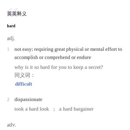
英英释义
hard
adj.
1
not easy; requiring great physical or mental effort to
accomplish or comprehend or endure
why is it so hard for you to keep a secret?
同义词：
difficult
2
dispassionate
took a hard look ;
a hard bargainer
adv.