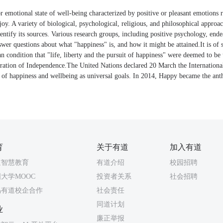
r emotional state of well-being characterized by positive or pleasant emotions
joy. A variety of biological, psychological, religious, and philosophical approac
entify its sources. Various research groups, including positive psychology, ende
swer questions about what "happiness" is, and how it might be attained.It is of
 condition that "life, liberty and the pursuit of happiness" were deemed to be 
aration of Independence.The United Nations declared 20 March the Internationa
e of happiness and wellbeing as universal goals. In 2014, Happy became the ant
.
育
关于有道
加入有道
道智慧教育
有道介绍
校园招聘
大学MOOC
投资者关系
社会招聘
易有道校企合作
社会责任
同道计划
业
廉正举报