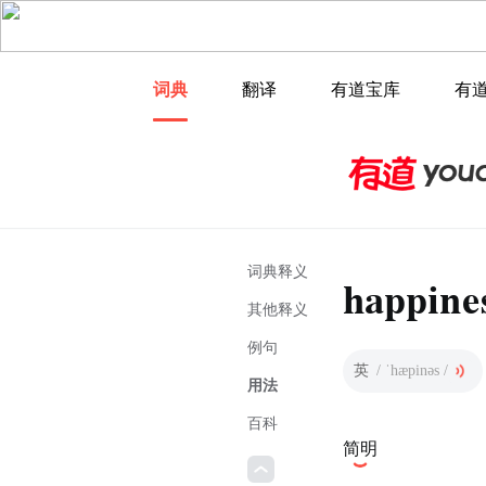
词典
翻译
有道宝库
有
词典释义
happine
其他释义
例句
英
/ ˈhæpinəs /
用法
百科
简明