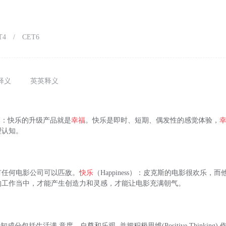
T4
/
CET6
释义
英英释义
）：快乐的升级产品就是
幸福
。快乐是即时、短期、偶发性的感觉体验，
理认知。
有任何电影公司可以匹敌。
快乐
（Happiness）：皮克斯的电影很欢乐，
的工作当中，才能产生创造力和灵感，才能让电影充满朝气。
知成分包括生活满 意度、自尊和乐观, 并把积极思维(Positive Thinking