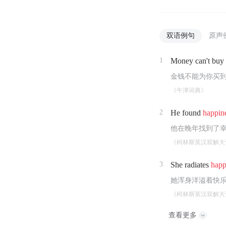
双语例句
原声
1
Money can't buy
金钱不能为你买
《牛津词典》
2
He found
happin
他在晚年找到了
《柯林斯英汉双解大
3
She radiates
happ
她浑身洋溢着快
《柯林斯英汉双解大
查看更多