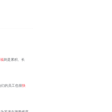
幸福
则是累积、长
而他们的员工也很
快
) 作为其潜在测量维度,