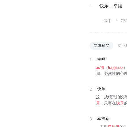
n.
快乐，幸福
高中
/
CE
网络释义
专业
1
幸福
幸福
（
happiness
期、必然性的心
2
快乐
这一成绩恐怕没
乐
，只有在
快乐
3
幸福感
...主观
幸福感
的认