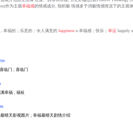
ness)作为主观
幸福感
的情感成分, 指积极 情感多于消极情感情况下的主观
a.快乐的，幸福的；乐意的；令人满意的
happiness
n.幸福感；快乐；
幸运
happil
ess
双喜临门 ; 喜临门
s
满幸福 ; 福祉
ss
福最晴天影视图片 ; 幸福最晴天剧情介绍