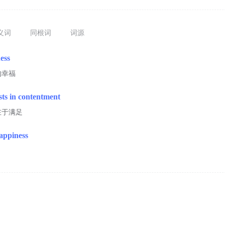
义词
同根词
词源
ess
的幸福
sts in contentment
在于满足
appiness