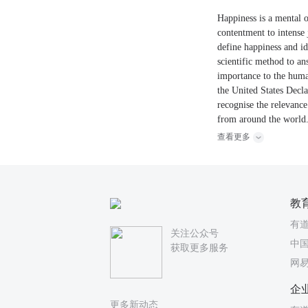
Happiness is a mental o
contentment to intense 
define happiness and id
scientific method to an
importance to the human
the United States Decl
recognise the relevanc
from around the world
查看更多
教
有
关注公众号
中国
获取更多服务
网
企
更多新动态