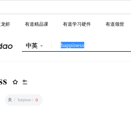
道龙虾
有道精品课
有道学习硬件
有道领世
中英
ss
美
/ ˈhæpinəs /