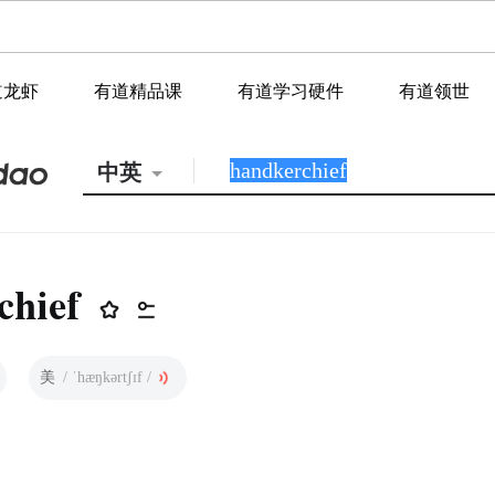
道龙虾
有道精品课
有道学习硬件
有道领世
中英
chief
美
/ ˈhæŋkərtʃɪf /