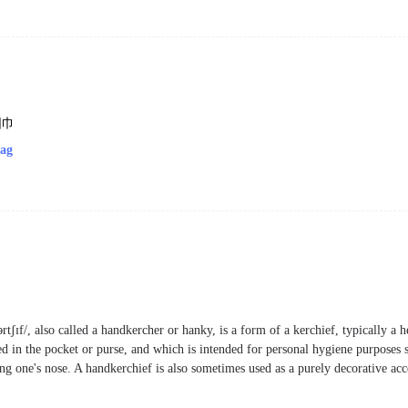
围巾
rag
tʃɪf/, also called a handkercher or hanky, is a form of a kerchief, typically a
ied in the pocket or purse, and which is intended for personal hygiene purposes 
ng one's nose. A handkerchief is also sometimes used as a purely decorative acce