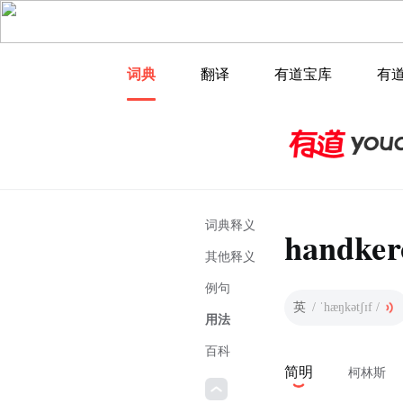
词典
翻译
有道宝库
有
词典释义
handker
其他释义
例句
英
/ ˈhæŋkətʃɪf /
用法
百科
简明
柯林斯