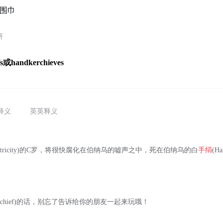
围巾
研
fs或handkerchieves
释义
英英释义
entricity)的C罗，将很快腐化在伯纳乌的嘘声之中，死在伯纳乌的白
手绢
(H
dkerchief)的话，别忘了告诉给你的朋友一起来玩哦！