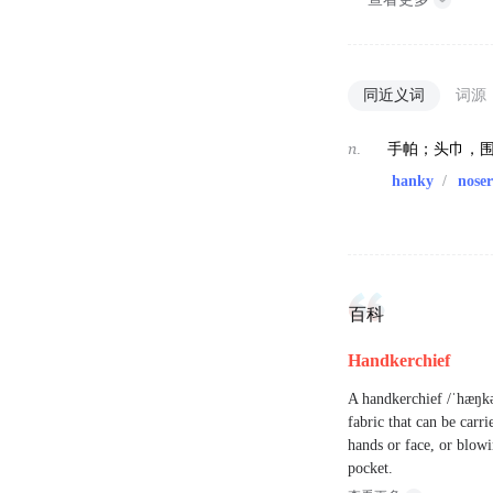
同近义词
词源
n.
手帕；头巾，
hanky
/
nose
百科
Handkerchief
A handkerchief /ˈhæŋkər
fabric that can be carr
hands or face, or blowi
pocket.