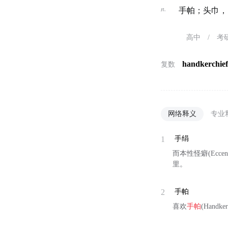
n.
手帕；头巾，
高中
/
考
handkerchie
复数
网络释义
专业
1
手绢
而本性怪癖(Ecc
里。
2
手帕
喜欢
手帕
(Han