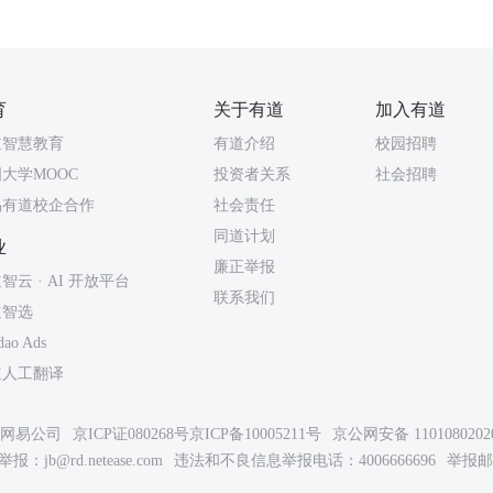
育
关于有道
加入有道
道智慧教育
有道介绍
校园招聘
大学MOOC
投资者关系
社会招聘
易有道校企合作
社会责任
同道计划
业
廉正举报
智云 · AI 开放平台
联系我们
道智选
dao Ads
道人工翻译
26网易公司
京ICP证080268号
京ICP备10005211号
京公网安备 1101080202
举报：
jb@rd.netease.com
违法和不良信息举报电话：4006666696
举报邮箱