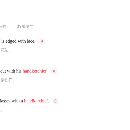
例句
权威例句
f
is edged with lace.
眼花边。
 cut with his
handkerchief
.
了按伤口。
lasses with a
handkerchief
.
镜。