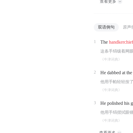
查看更多
双语例句
原声
1
The
handkerchie
这条手绢镶着网
《牛津词典》
2
He dabbed at the
他用手帕轻轻按
《牛津词典》
3
He polished his g
他用手绢揩拭眼
《牛津词典》
查看更多