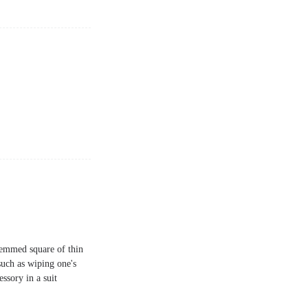
 hemmed square of thin
such as wiping one's
ssory in a suit