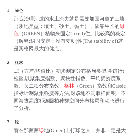
1
绿色
那么治理河道的水土流失就是需要加固河道的土壤
（质地类型：壤土、砂土、黏土），依靠生长的
绿
色
（GREEN）植物来固定(fixed)住。比较高的稳定
（解释:稳固安定；没有变动)性(The stability of)就
是宾格网最大的优点。
2
格林
...I（方差/均值比）初步测定分布格局类型,并进行t
检验,以聚集度指数、聚块性指数、平均拥挤度系
数、负二项分布指数、
格林
（Green）指数和Cassie
指标计测聚集强度等方法,对该地不同取样面积、不
同海拔高度祁连圆柏种群空间分布格局和动态进行
了分析。
3
绿
看在那茵茵
绿
地(Green)上打球之人，并非一定是大