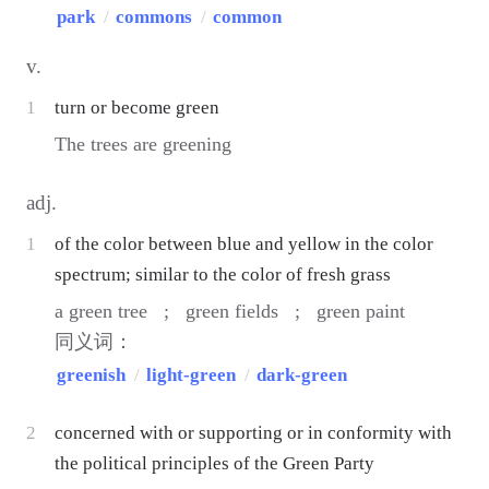
park
/
commons
/
common
v.
1
turn or become green
The trees are greening
adj.
1
of the color between blue and yellow in the color
spectrum; similar to the color of fresh grass
a green tree ;
green fields ;
green paint
同义词：
greenish
/
light-green
/
dark-green
2
concerned with or supporting or in conformity with
the political principles of the Green Party