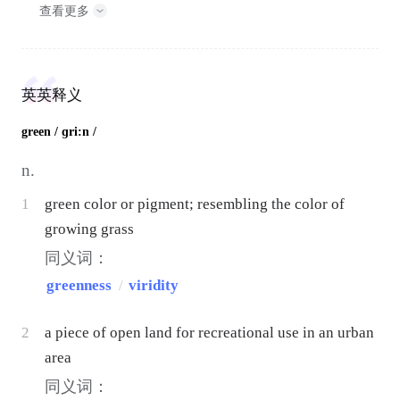
查看更多
英英释义
green
/ ɡri:n /
n.
1
green color or pigment; resembling the color of
growing grass
同义词：
greenness
/
viridity
2
a piece of open land for recreational use in an urban
area
同义词：