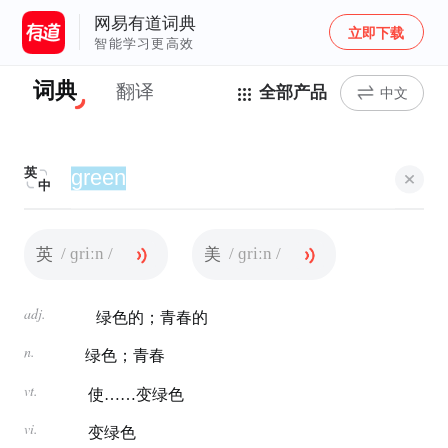
网易有道词典
立即下载
智能学习更高效
词典
翻译
全部产品
中文
英
中
/ ɡriːn /
/ ɡriːn /
英
美
adj.
绿色的；青春的
n.
绿色；青春
vt.
使……变绿色
vi.
变绿色