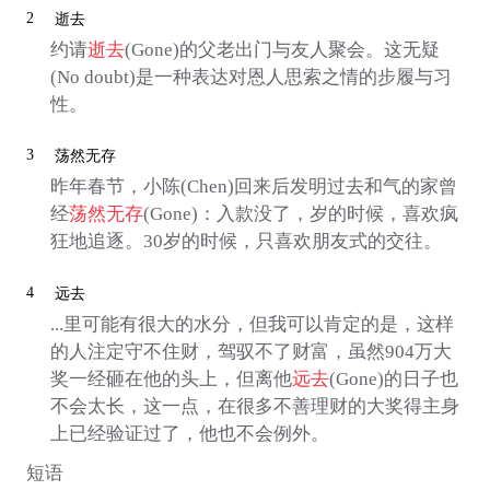
2
逝去
约请
逝去
(Gone)的父老出门与友人聚会。这无疑
(No doubt)是一种表达对恩人思索之情的步履与习
性。
3
荡然无存
昨年春节，小陈(Chen)回来后发明过去和气的家曾
经
荡然无存
(Gone)：入款没了，岁的时候，喜欢疯
狂地追逐。30岁的时候，只喜欢朋友式的交往。
4
远去
...里可能有很大的水分，但我可以肯定的是，这样
的人注定守不住财，驾驭不了财富，虽然904万大
奖一经砸在他的头上，但离他
远去
(Gone)的日子也
不会太长，这一点，在很多不善理财的大奖得主身
上已经验证过了，他也不会例外。
短语