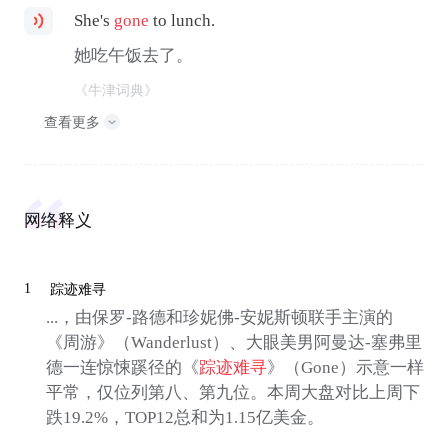
She's
gone
to lunch.
她吃午饭去了。
《牛津词典》
查看更多
网络释义
1
踪迹难寻
...，由保罗-路德和珍妮佛-安妮斯顿联手主演的
《周游》（Wanderlust）、大眼美男阿曼达-塞弗里
德一连惊悚蹊径的《
踪迹难寻
》（Gone）示意一样
平常，仅位列第八、第九位。本周大盘对比上周下
跌19.2%，TOP12总和为1.15亿美金。