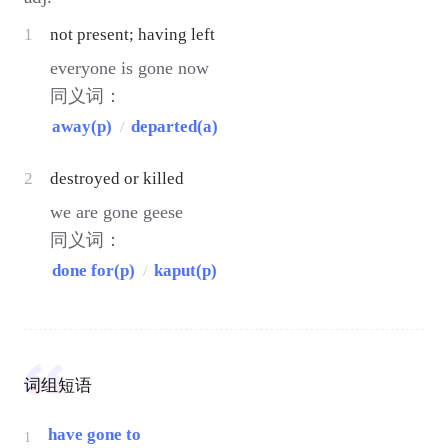
1
not present; having left
everyone is gone now
同义词：
away(p)
/
departed(a)
2
destroyed or killed
we are gone geese
同义词：
done for(p)
/
kaput(p)
词组短语
have gone to
1