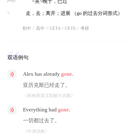
<英>晚于，已过
v.
走，去；离开；进展 （go 的过去分词形式）
初中
/
高中
/
CET4
/
CET6
/
考研
双语例句
Alex has already
gone
.
亚历克斯已经走了。
《柯林斯英汉双解大词典》
Everything had
gone
.
一切都过去了。
《牛津词典》