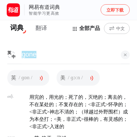
网易有道词典
立即下载
智能学习更高效
词典
翻译
全部产品
中文
英
中
/ ɡɒn /
/ ɡɔːn /
英
美
adj.
用完的，用光的；死了的，灭绝的；离去的，
不在某处的；不复存在的；<非正式>怀孕的；
<非正式>神志不清的；（球越过外野围栏）成
为本垒打；<美，非正式>很棒的，有灵感的；
<非正式>入迷的
prep.