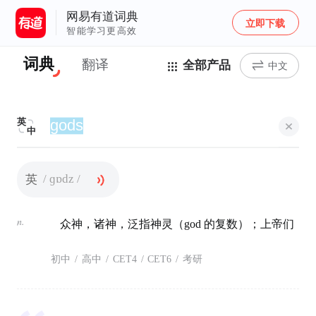
网易有道词典
立即下载
智能学习更高效
词典
翻译
全部产品
中文
英
中
/ ɡɒdz /
英
n.
众神，诸神，泛指神灵（god 的复数）；上帝们
初中
/
高中
/
CET4
/
CET6
/
考研