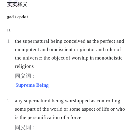
英英释义
god
/ ɡɔdz /
n.
1
the supernatural being conceived as the perfect and
omnipotent and omniscient originator and ruler of
the universe; the object of worship in monotheistic
religions
同义词：
Supreme Being
2
any supernatural being worshipped as controlling
some part of the world or some aspect of life or who
is the personification of a force
同义词：